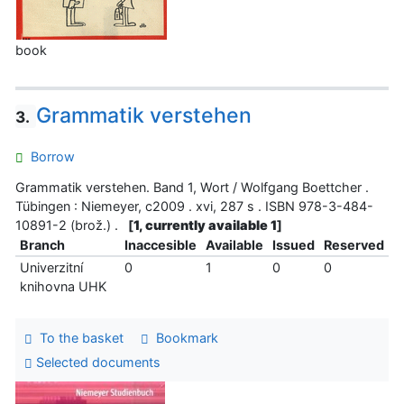
book
Grammatik verstehen
3.
Borrow
Grammatik verstehen. Band 1, Wort / Wolfgang Boettcher .
Tübingen : Niemeyer, c2009 . xvi, 287 s . ISBN 978-3-484-
10891-2 (brož.) .
[
1, currently available 1
]
Branch
Inaccesible
Available
Issued
Reserved
Univerzitní
0
1
0
0
knihovna UHK
To the basket
Bookmark
Selected documents