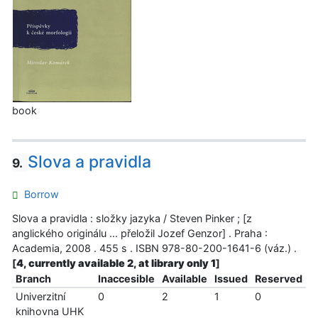
book
Slova a pravidla
9.
Borrow
Slova a pravidla : složky jazyka / Steven Pinker ; [z
anglického originálu ... přeložil Jozef Genzor] . Praha :
Academia, 2008 . 455 s . ISBN 978-80-200-1641-6 (váz.) .
[
4, currently available 2, at library only 1
]
Branch
Inaccesible
Available
Issued
Reserved
Univerzitní
0
2
1
0
knihovna UHK