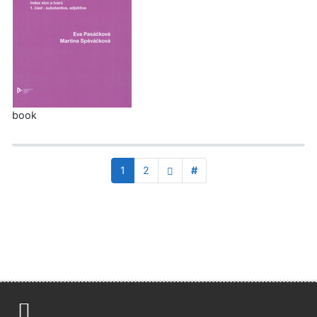
book
1
2
#