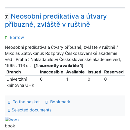
Neosobní predikativa a útvary
7.
příbuzné, zvláště v ruštině
Borrow
Neosobní predikativa a útvary příbuzné, zvláště v ruštině /
Mikoláš Zatovkaňuk Rozpravy Československé akademie
věd . Praha : Nakladatelství Československé akademie věd,
1965 . 116 s .
[
1, currently available 1
]
Branch
Inaccesible
Available
Issued
Reserved
Univerzitní
0
1
0
0
knihovna UHK
To the basket
Bookmark
Selected documents
book