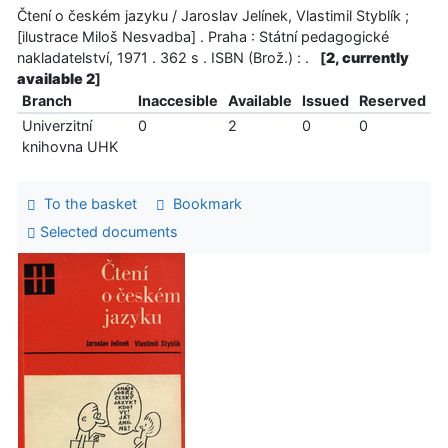
Čtení o českém jazyku / Jaroslav Jelínek, Vlastimil Styblík ;
[ilustrace Miloš Nesvadba] . Praha : Státní pedagogické
nakladatelství, 1971 . 362 s . ISBN (Brož.) : .
[
2, currently
available 2
]
Branch
Inaccesible
Available
Issued
Reserved
Univerzitní
0
2
0
0
knihovna UHK
To the basket
Bookmark
Selected documents