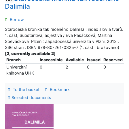
Dalimila
Borrow
Staročeská kronika tak řečeného Dalimila : index slov a tvarů.
1. část, Substantiva, adjektiva / Eva Pasáčková, Martina
Spěváčková Plzeň : Západočeská univerzita v Plzni, 2013 .
366 stran . ISBN 978-80-261-0325-7 (1. část ; brožováno) .
[
2, currently available 2
]
Branch
Inaccesible
Available
Issued
Reserved
Univerzitní
0
2
0
0
knihovna UHK
To the basket
Bookmark
Selected documents