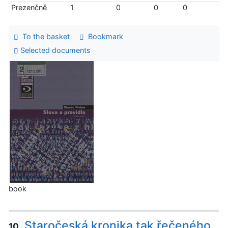
Prezenčně
1
0
0
0
To the basket
Bookmark
Selected documents
book
Staročeská kronika tak řečeného
10.