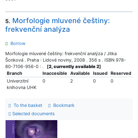
Morfologie mluvené češtiny:
5.
frekvenční analýza
Borrow
Morfologie mluvené češtiny: frekvenční analýza / Jitka
Šonková . Praha : Lidové noviny, 2008 . 356 s . ISBN 978-
80-7106-956-0 : .
[
2, currently available 2
]
Branch
Inaccesible
Available
Issued
Reserved
Univerzitní
0
2
0
0
knihovna UHK
To the basket
Bookmark
Selected documents