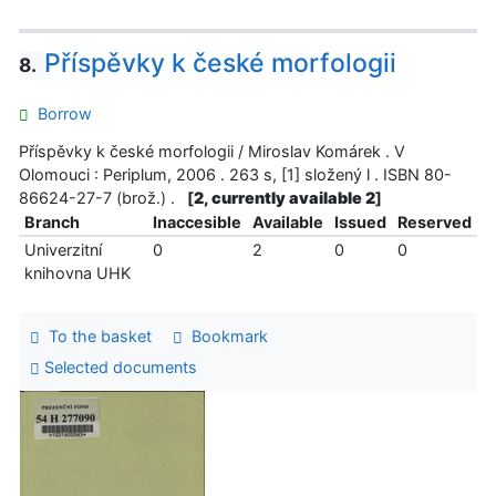
Příspěvky k české morfologii
8.
Borrow
Příspěvky k české morfologii / Miroslav Komárek . V
Olomouci : Periplum, 2006 . 263 s, [1] složený l . ISBN 80-
86624-27-7 (brož.) .
[
2, currently available 2
]
Branch
Inaccesible
Available
Issued
Reserved
Univerzitní
0
2
0
0
knihovna UHK
To the basket
Bookmark
Selected documents