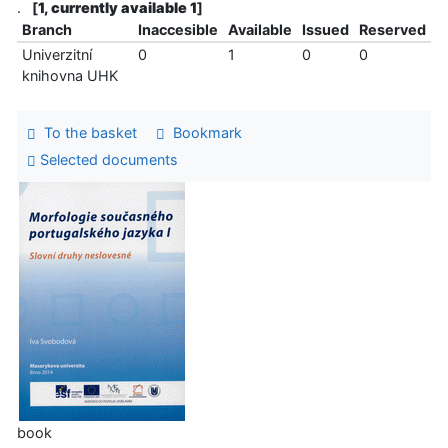
.
[
1, currently available 1
]
Branch
Inaccesible
Available
Issued
Reserved
Univerzitní
0
1
0
0
knihovna UHK
To the basket
Bookmark
Selected documents
book