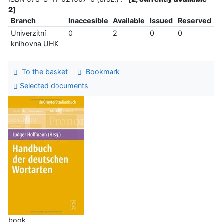
2
]
Branch
Inaccesible
Available
Issued
Reserved
Univerzitní
0
2
0
0
knihovna UHK
To the basket
Bookmark
Selected documents
book