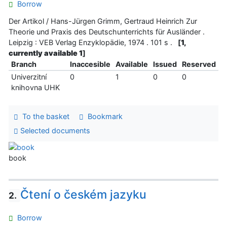
Borrow
Der Artikol / Hans-Jürgen Grimm, Gertraud Heinrich Zur
Theorie und Praxis des Deutschunterrichts für Ausländer .
Leipzig : VEB Verlag Enzyklopädie, 1974 . 101 s .
[
1,
currently available 1
]
Branch
Inaccesible
Available
Issued
Reserved
Univerzitní
0
1
0
0
knihovna UHK
To the basket
Bookmark
Selected documents
book
Čtení o českém jazyku
2.
Borrow