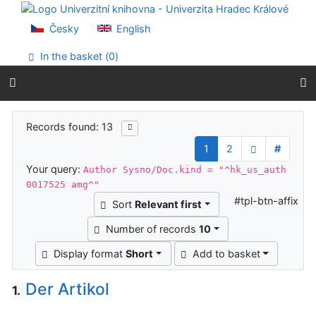
Go to content
Go to menu
Česky
English
Accessibility declaration
In the basket (
0
)
Search results
Records found: 13
1
2
#
Your query:
Author Sysno/Doc.kind = "^hk_us_auth
0017525 amg^"
#tpl-btn-affix
Sort
Relevant first
Number of records
10
Display format
Short
Add to basket
Der Artikol
1.