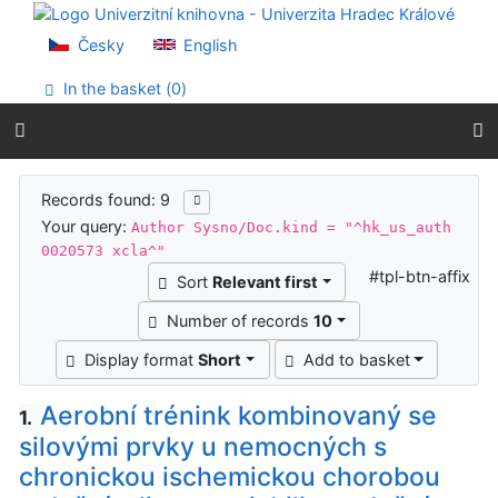
Go to content
Go to menu
Česky
English
Accessibility declaration
In the basket (
0
)
Search results
Records found: 9
Your query:
Author Sysno/Doc.kind = "^hk_us_auth
0020573 xcla^"
#tpl-btn-affix
Sort
Relevant first
Number of records
10
Display format
Short
Add to basket
Aerobní trénink kombinovaný se
1.
silovými prvky u nemocných s
chronickou ischemickou chorobou