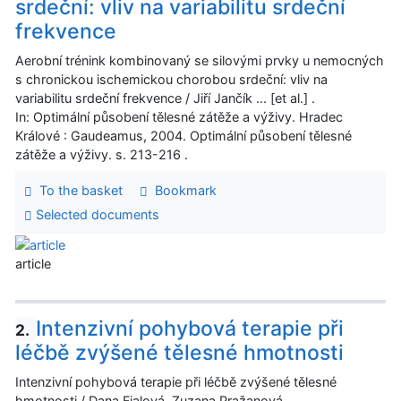
srdeční: vliv na variabilitu srdeční
frekvence
Aerobní trénink kombinovaný se silovými prvky u nemocných
s chronickou ischemickou chorobou srdeční: vliv na
variabilitu srdeční frekvence / Jiří Jančík ... [et al.] .
In: Optimální působení tělesné zátěže a výživy. Hradec
Králové : Gaudeamus, 2004. Optimální působení tělesné
zátěže a výživy. s. 213-216 .
To the basket
Bookmark
Selected documents
article
Intenzivní pohybová terapie při
2.
léčbě zvýšené tělesné hmotnosti
Intenzivní pohybová terapie při léčbě zvýšené tělesné
hmotnosti / Dana Fialová, Zuzana Pražanová .