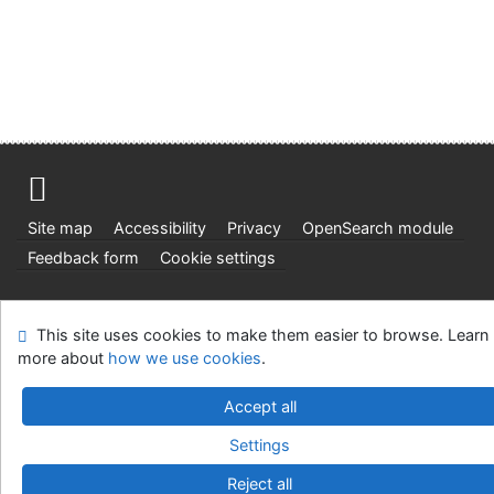
Site map
Accessibility
Privacy
OpenSearch module
Feedback form
Cookie settings
Univerzitní knihovna - Univerzita Hradec Králové
This site uses cookies to make them easier to browse. Learn
©1993-2026
IPAC
v.4.8.63a
-
Cosmotron Slovakia, s.r.o.
more about
how we use cookies
.
Accept all
Settings
Reject all