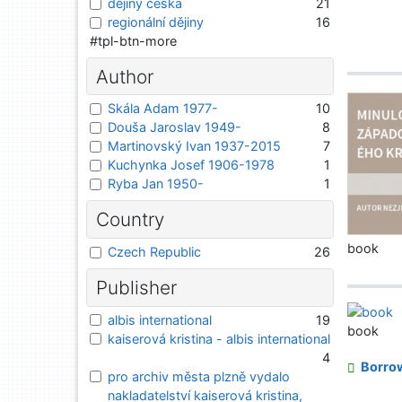
dějiny česka
21
regionální dějiny
16
#tpl-btn-more
Author
Skála Adam 1977-
10
Douša Jaroslav 1949-
8
Martinovský Ivan 1937-2015
7
Kuchynka Josef 1906-1978
1
Ryba Jan 1950-
1
Country
book
Czech Republic
26
Publisher
albis international
19
book
kaiserová kristina - albis international
4
Borro
pro archiv města plzně vydalo
nakladatelství kaiserová kristina,