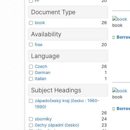
FF
20
Document Type
book
26
book
Availability
Borro
free
20
Language
Czech
26
German
1
Italian
1
Subject Headings
book
západočeský kraj (česko : 1960-
1990)
Borro
26
sborníky
24
čechy západní (česko)
23