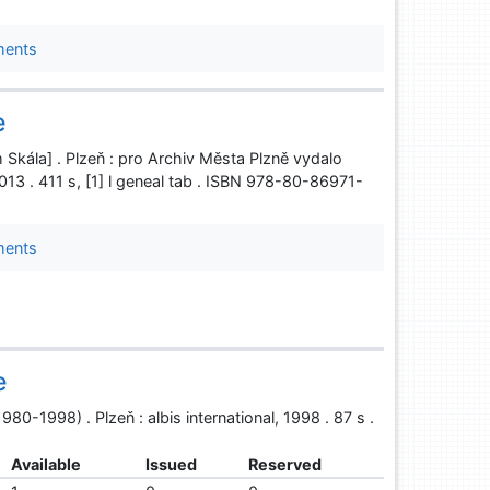
ments
e
Skála] . Plzeň : pro Archiv Města Plzně vydalo
 2013 . 411 s, [1] l geneal tab . ISBN 978-80-86971-
ments
e
1980-1998) . Plzeň : albis international, 1998 . 87 s .
Available
Issued
Reserved