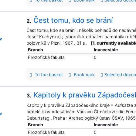
Čest tomu, kdo se brání
2.
Čest tomu, kdo se brání : několik pohledů do nedávn
Josef Kuchynka] ; [sborník k odhalení památníku oběte
w
bojovníků v Plzni, 1967 . 31 s .
[
1, currently availabl
Branch
Inaccesible
Filozofická fakulta
0
To the basket
Bookmark
Selected docu
Kapitoly k pravěku Západočes
3.
Kapitoly k pravěku Západočeského kraje = Aufsätze
přátelé k osmdesátinám Václavu Čtrnáctovi : die Freu
w
Geburtstag . Praha : Archeologický ústav ČSAV, 1965 
Branch
Inaccesible
Filozofická fakulta
0