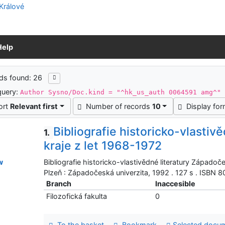
Help
ch results
ds found: 26
query:
Author Sysno/Doc.kind = "^hk_us_auth 0064591 amg^"
ort
Relevant first
Number of records
10
Display fo
Bibliografie historicko-vlasti
1.
kraje z let 1968-1972
Bibliografie historicko-vlastivědné literatury Západočes
w
Plzeň : Západočeská univerzita, 1992 . 127 s . ISBN
Branch
Inaccesible
Filozofická fakulta
0
To the basket
Bookmark
Selected docu