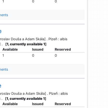
1
0
0
ments
e
roslav Douša a Adam Skála] . Plzeň : albis
X .
[
1, currently available 1
]
Available
Issued
Reserved
1
0
0
ments
e
aroslav Douša a Adam Skála] . Plzeň : albis
3 .
[
1, currently available 1
]
Available
Issued
Reserved