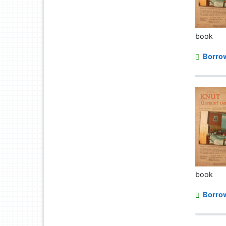
book
Borro
book
Borro