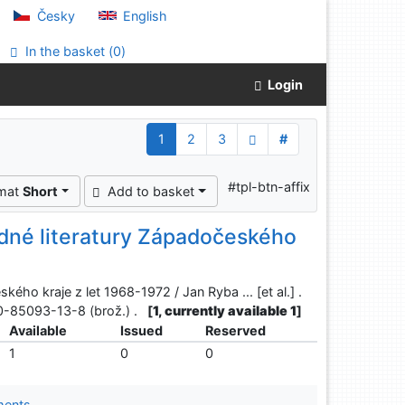
Česky
English
In the basket (
0
)
Login
1
2
3
#
#tpl-btn-affix
rmat
Short
Add to basket
vědné literatury Západočeského
kého kraje z let 1968-1972 / Jan Ryba ... [et al.] .
 80-85093-13-8 (brož.) .
[
1, currently available 1
]
Available
Issued
Reserved
1
0
0
ments