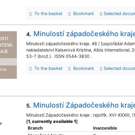
To the basket
Bookmark
Selected docu
Minulostí západočeského kraj
4.
Minulostí západočeského kraje. 48 / [uspořádal Adam 
nakladatelství Kaiserová Kristina, Albis International,
53-7 (brož.) . ISSN 0544-3830 .
To the basket
Bookmark
Selected docu
Minulostí Západočeského kraj
5.
Minulostí Západočeského kraje : rejstřík. XVI-XXXIII, (
[
1, currently available 1
]
w
Branch
Inaccesible