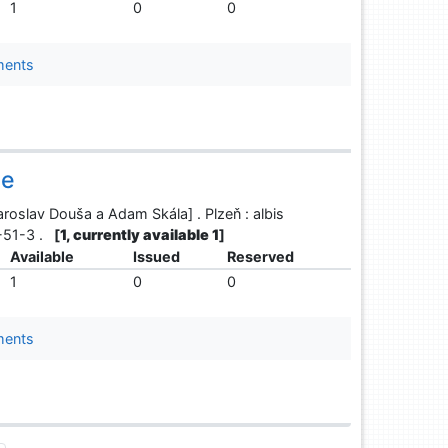
1
0
0
ments
je
aroslav Douša a Adam Skála] . Plzeň : albis
1-51-3 .
[
1, currently available 1
]
Available
Issued
Reserved
1
0
0
ments