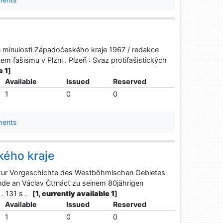
é minulosti Západočeského kraje 1967 / redakce
m fašismu v Plzni . Plzeň : Svaz protifašistických
e 1
]
Available
Issued
Reserved
1
0
0
ments
kého kraje
 zur Vorgeschichte des Westböhmischen Gebietes
nde an Václav Čtrnáct zu seinem 80jährigen
. 131 s .
[
1, currently available 1
]
Available
Issued
Reserved
1
0
0