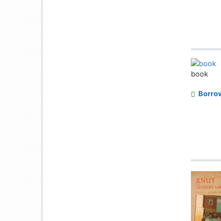
book
Borro