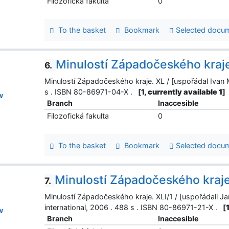
Filozofická fakulta
0
To the basket
Bookmark
Selected docu
Minulostí Západočeského kraj
6.
Minulostí Západočeského kraje. XL / [uspořádal Ivan Ma
s . ISBN 80-86971-04-X .
[
1, currently available 1
]
w
Branch
Inaccesible
Filozofická fakulta
0
To the basket
Bookmark
Selected docu
Minulostí Západočeského kraj
7.
Minulostí Západočeského kraje. XLI/1 / [uspořádali Ja
international, 2006 . 488 s . ISBN 80-86971-21-X .
[
w
Branch
Inaccesible