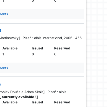
1
0
0
ments
e
rtinovský] . Plzeň : albis international, 2005 . 456
Available
Issued
Reserved
1
0
0
ments
e
roslav Douša a Adam Skála] . Plzeň : albis
1, currently available 1
]
Available
Issued
Reserved