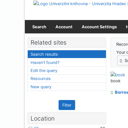
Go to content
Go to menu
Accessibility declaration
Search
Account
Account Settings
Sear
Related sites
Recor
Your 
Search results
S
Haven't found?
Edit the query
Resources
book
New query
Borro
Filter
Location