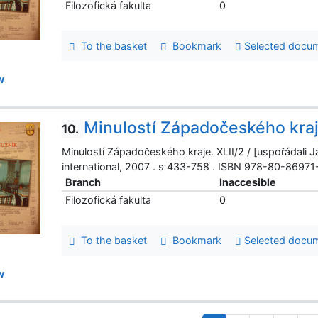
Filozofická fakulta
0
To the basket
Bookmark
Selected docu
w
Minulostí Západočeského kra
10.
Minulostí Západočeského kraje. XLII/2 / [uspořádali J
international, 2007 . s 433-758 . ISBN 978-80-8697
Branch
Inaccesible
Filozofická fakulta
0
To the basket
Bookmark
Selected docu
w