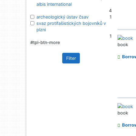
albis international
4
archeologický ústav čsav
1
svaz protifašistických bojovníků v
plzni
1
#tpl-btn-more
book
Borro
Filter
book
Borro