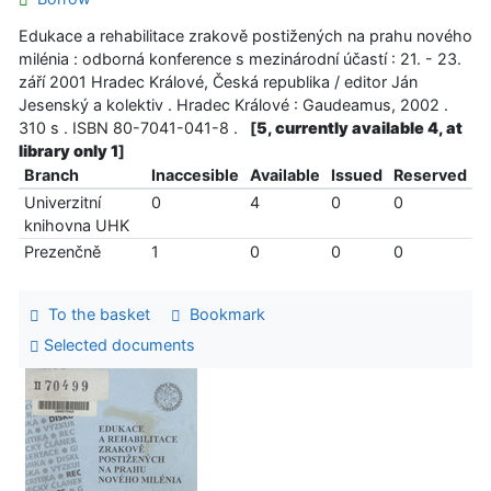
Edukace a rehabilitace zrakově postižených na prahu nového
milénia : odborná konference s mezinárodní účastí : 21. - 23.
září 2001 Hradec Králové, Česká republika / editor Ján
Jesenský a kolektiv . Hradec Králové : Gaudeamus, 2002 .
310 s . ISBN 80-7041-041-8 .
[
5, currently available 4, at
library only 1
]
Branch
Inaccesible
Available
Issued
Reserved
Univerzitní
0
4
0
0
knihovna UHK
Prezenčně
1
0
0
0
To the basket
Bookmark
Selected documents