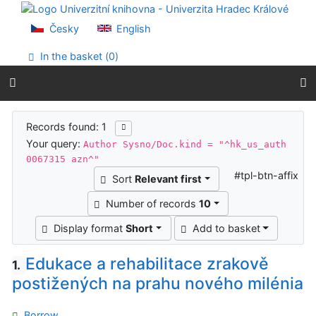
Go to content
Go to menu
Česky
English
Accessibility declaration
In the basket (
0
)
Search results
Records found: 1
Your query:
Author Sysno/Doc.kind = "^hk_us_auth
0067315 azn^"
#tpl-btn-affix
Sort
Relevant first
Number of records
10
Display format
Short
Add to basket
Edukace a rehabilitace zrakově
1.
postižených na prahu nového milénia
Borrow