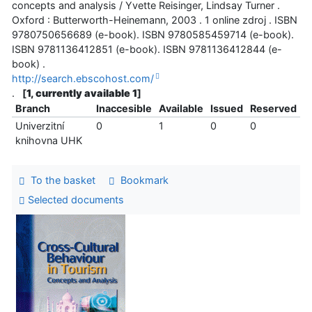
concepts and analysis / Yvette Reisinger, Lindsay Turner .
Oxford : Butterworth-Heinemann, 2003 . 1 online zdroj . ISBN
9780750656689 (e-book). ISBN 9780585459714 (e-book).
ISBN 9781136412851 (e-book). ISBN 9781136412844 (e-
book) .
http://search.ebscohost.com/
.
[
1, currently available 1
]
Branch
Inaccesible
Available
Issued
Reserved
Univerzitní
0
1
0
0
knihovna UHK
To the basket
Bookmark
Selected documents