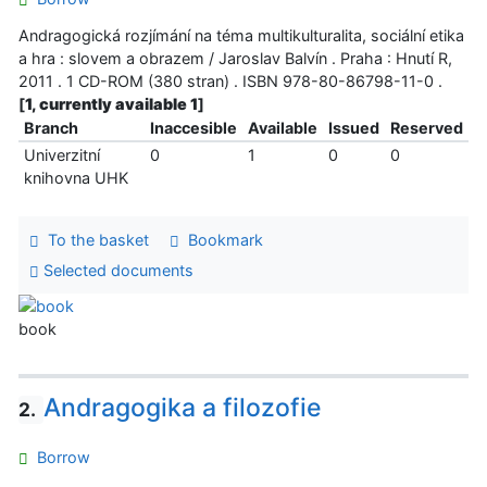
Andragogická rozjímání na téma multikulturalita, sociální etika
a hra : slovem a obrazem / Jaroslav Balvín . Praha : Hnutí R,
2011 . 1 CD-ROM (380 stran) . ISBN 978-80-86798-11-0 .
[
1, currently available 1
]
Branch
Inaccesible
Available
Issued
Reserved
Univerzitní
0
1
0
0
knihovna UHK
To the basket
Bookmark
Selected documents
book
Andragogika a filozofie
2.
Borrow