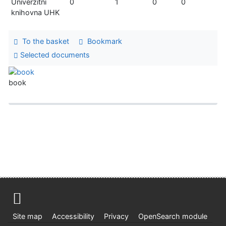
Univerzitní
0
1
0
0
knihovna UHK
To the basket
Bookmark
Selected documents
book
Site map
Accessibility
Privacy
OpenSearch module