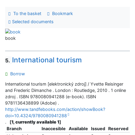
To the basket
Bookmark
Selected documents
book
International tourism
5.
Borrow
International tourism [elektronický zdroj] / Yvette Reisinger
and Frederic Dimanche . London : Routledge, 2010 . 1 online
zdroj . ISBN 9780080941288 (e-book). ISBN
9781136438899 (Adobe) .
http://www.tandfebooks.com/action/showBook?
doi=10.4324/9780080941288
.
[
1, currently available 1
]
Branch
Inaccesible
Available
Issued
Reserved