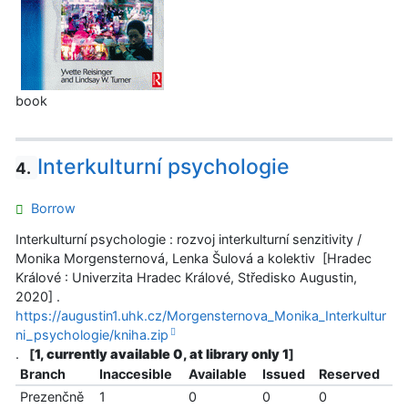
book
Interkulturní psychologie
4.
Borrow
Interkulturní psychologie : rozvoj interkulturní senzitivity /
Monika Morgensternová, Lenka Šulová a kolektiv [Hradec
Králové : Univerzita Hradec Králové, Středisko Augustin,
2020] .
https://augustin1.uhk.cz/Morgensternova_Monika_Interkultur
ni_psychologie/kniha.zip
.
[
1, currently available 0, at library only 1
]
Branch
Inaccesible
Available
Issued
Reserved
Prezenčně
1
0
0
0