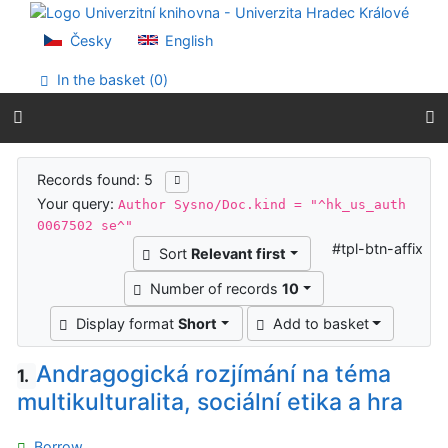
Go to content
Go to menu
Česky
English
Accessibility declaration
In the basket (
0
)
Search results
Records found: 5
Your query:
Author Sysno/Doc.kind = "^hk_us_auth
0067502 se^"
#tpl-btn-affix
Sort
Relevant first
Number of records
10
Display format
Short
Add to basket
Andragogická rozjímání na téma
1.
multikulturalita, sociální etika a hra
Borrow