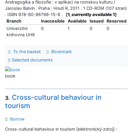
Andragogika a filozofie : v aplikaci na romskou kulturu /
Jaroslav Balvín . Praha : Hnutí R, 2011 . 1 CD-ROM (107 stran)
. ISBN 978-80-86798-15-8 .
[
1, currently available 1
]
Branch
Inaccesible
Available
Issued
Reserved
Univerzitní
0
1
0
0
knihovna UHK
To the basket
Bookmark
Selected documents
book
Cross-cultural behaviour in
3.
tourism
Borrow
Cross-cultural behaviour in tourism [elektronický zdroj] :