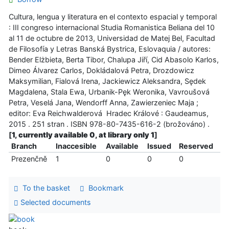
Cultura, lengua y literatura en el contexto espacial y temporal
: III congreso internacional Studia Romanistica Beliana del 10
al 11 de octubre de 2013, Universidad de Matej Bel, Facultad
de Filosofía y Letras Banská Bystrica, Eslovaquia / autores:
Bender Elżbieta, Berta Tibor, Chalupa Jiří, Cid Abasolo Karlos,
Dimeo Álvarez Carlos, Dokládalová Petra, Drozdowicz
Maksymilian, Fialová Irena, Jackiewicz Aleksandra, Sędek
Magdalena, Stala Ewa, Urbanik-Pęk Weronika, Vavroušová
Petra, Veselá Jana, Wendorff Anna, Zawierzeniec Maja ;
editor: Eva Reichwalderová Hradec Králové : Gaudeamus,
2015 . 251 stran . ISBN 978-80-7435-616-2 (brožováno) .
[
1, currently available 0, at library only 1
]
Branch
Inaccesible
Available
Issued
Reserved
Prezenčně
1
0
0
0
To the basket
Bookmark
Selected documents