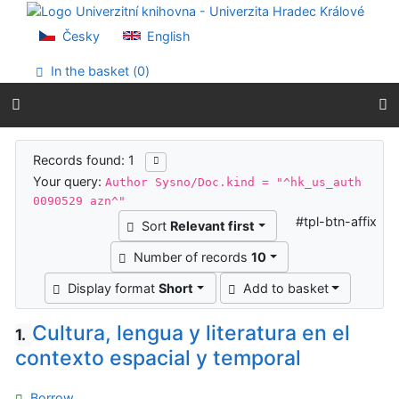
Go to content
Go to menu
Česky
English
Accessibility declaration
In the basket (
0
)
Search results
Records found: 1
Your query:
Author Sysno/Doc.kind = "^hk_us_auth
0090529 azn^"
#tpl-btn-affix
Sort
Relevant first
Number of records
10
Display format
Short
Add to basket
Cultura, lengua y literatura en el
1.
contexto espacial y temporal
Borrow