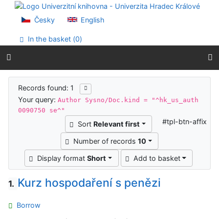
Go to content
Go to menu
Česky
English
Accessibility declaration
In the basket (
0
)
Search results
Records found: 1
Your query:
Author Sysno/Doc.kind = "^hk_us_auth
0090750 se^"
#tpl-btn-affix
Sort
Relevant first
Number of records
10
Display format
Short
Add to basket
Kurz hospodaření s penězi
1.
Borrow