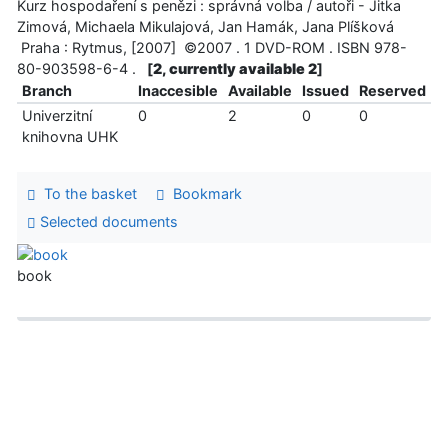
Kurz hospodaření s penězi : správná volba / autoři - Jitka
Zimová, Michaela Mikulajová, Jan Hamák, Jana Plíšková
Praha : Rytmus, [2007] ©2007 . 1 DVD-ROM . ISBN 978-
80-903598-6-4 .
[
2, currently available 2
]
Branch
Inaccesible
Available
Issued
Reserved
Univerzitní
0
2
0
0
knihovna UHK
To the basket
Bookmark
Selected documents
book