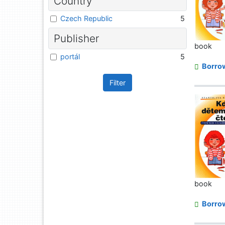
Country
Czech Republic
5
Publisher
book
portál
5
Borro
Filter
book
Borro