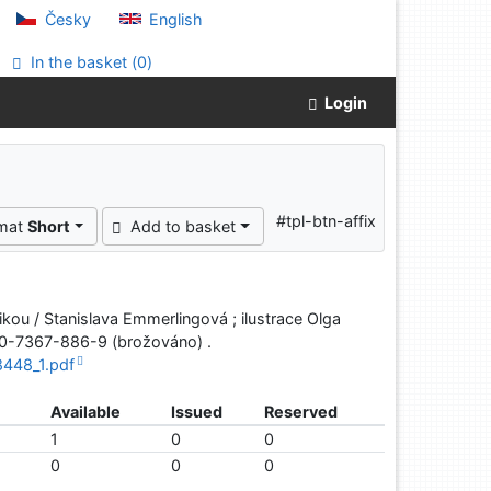
Česky
English
In the basket (
0
)
Login
"
#tpl-btn-affix
rmat
Short
Add to basket
ikou / Stanislava Emmerlingová ; ilustrace Olga
-80-7367-886-9 (brožováno) .
8448_1.pdf
Available
Issued
Reserved
1
0
0
0
0
0