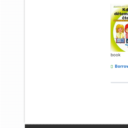
book
Borro