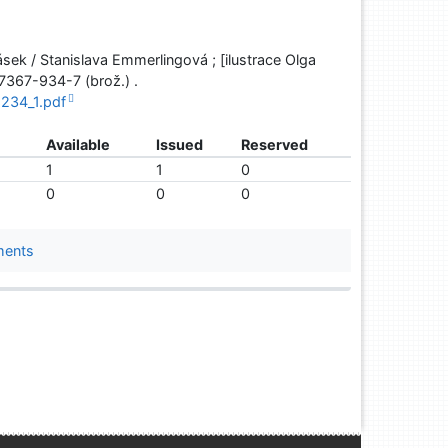
ásek / Stanislava Emmerlingová ; [ilustrace Olga
-7367-934-7 (brož.) .
2234_1.pdf
Available
Issued
Reserved
1
1
0
0
0
0
ments