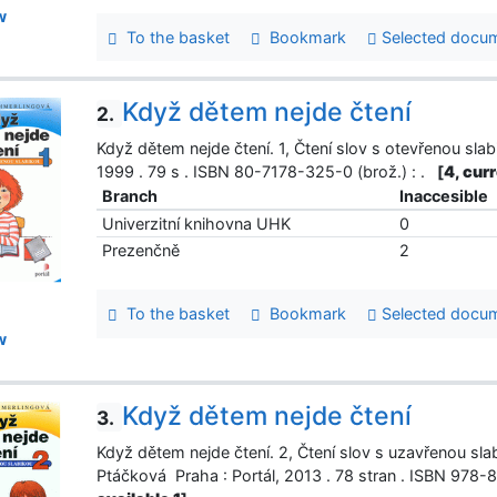
w
To the basket
Bookmark
Selected docu
Když dětem nejde čtení
2.
Když dětem nejde čtení. 1, Čtení slov s otevřenou slab
1999 . 79 s . ISBN 80-7178-325-0 (brož.) : .
[
4, curr
Branch
Inaccesible
Univerzitní knihovna UHK
0
Prezenčně
2
To the basket
Bookmark
Selected docu
w
Když dětem nejde čtení
3.
Když dětem nejde čtení. 2, Čtení slov s uzavřenou sla
Ptáčková Praha : Portál, 2013 . 78 stran . ISBN 97