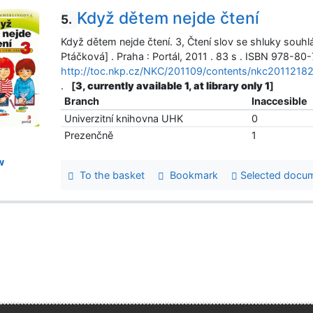
Když dětem nejde čtení
5.
Když dětem nejde čtení. 3, Čtení slov se shluky souhl
Ptáčková] . Praha : Portál, 2011 . 83 s . ISBN 978-80
http://toc.nkp.cz/NKC/201109/contents/nkc2011218
.
[
3, currently available 1, at library only 1
]
Branch
Inaccesible
Univerzitní knihovna UHK
0
Prezenčně
1
w
To the basket
Bookmark
Selected docu