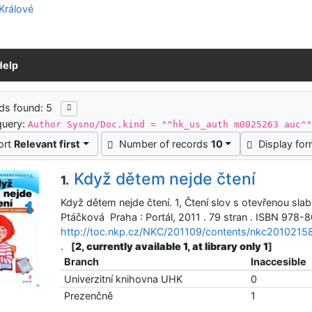
Help
ch results
ds found: 5
query:
Author Sysno/Doc.kind = "^hk_us_auth m0025263 auc^
ort
Relevant first
Number of records
10
Display fo
Když dětem nejde čtení
1.
Když dětem nejde čtení. 1, Čtení slov s otevřenou slab
Ptáčková Praha : Portál, 2011 . 79 stran . ISBN 978
http://toc.nkp.cz/NKC/201109/contents/nkc2010215
.
[
2, currently available 1, at library only 1
]
Branch
Inaccesible
Univerzitní knihovna UHK
0
Prezenčně
1