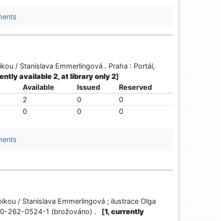
ments
ikou / Stanislava Emmerlingová . Praha : Portál,
ently available 2, at library only 2
]
Available
Issued
Reserved
2
0
0
0
0
0
ments
bikou / Stanislava Emmerlingová ; ilustrace Olga
8-80-262-0524-1 (brožováno) .
[
1, currently