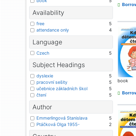
book
5
Borro
Availability
free
5
attendance only
4
Language
Czech
5
Subject Headings
dyslexie
5
book
pracovní sešity
5
učebnice základních škol
5
Borro
čtení
5
Author
Emmerlingová Stanislava
5
Ptáčková Olga 1955-
2