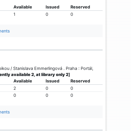
Available
Issued
Reserved
1
0
0
ments
ikou / Stanislava Emmerlingová . Praha : Portál,
ently available 2, at library only 2
]
Available
Issued
Reserved
2
0
0
0
0
0
ments