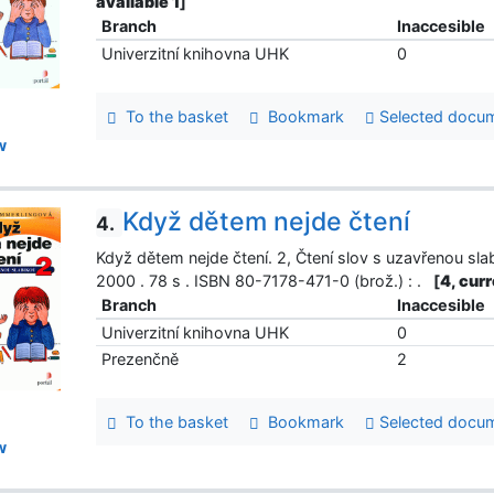
available 1
]
Branch
Inaccesible
Univerzitní knihovna UHK
0
To the basket
Bookmark
Selected docu
w
Když dětem nejde čtení
4.
Když dětem nejde čtení. 2, Čtení slov s uzavřenou slab
2000 . 78 s . ISBN 80-7178-471-0 (brož.) : .
[
4, curr
Branch
Inaccesible
Univerzitní knihovna UHK
0
Prezenčně
2
To the basket
Bookmark
Selected docu
w