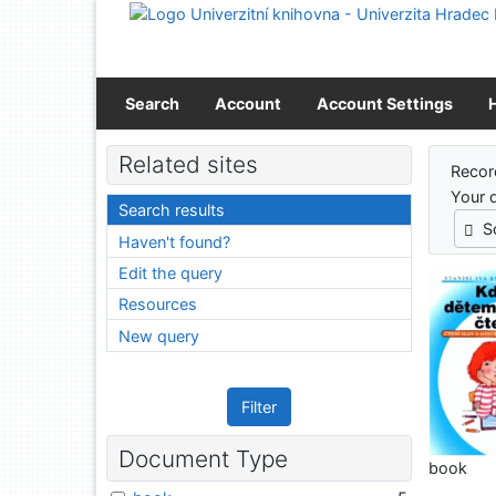
Go to content
Go to menu
Accessibility declaration
Search
Account
Account Settings
Sear
Related sites
Recor
Your 
Search results
S
Haven't found?
Edit the query
Resources
New query
Filter
Document Type
book