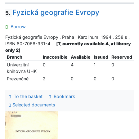
Fyzická geografie Evropy
5.
Borrow
Fyzická geografie Evropy . Praha : Karolinum, 1994 . 258 s .
ISBN 80-7066-931-4 .
[
7, currently available 4, at library
only 2
]
Branch
Inaccesible
Available
Issued
Reserved
Univerzitní
0
4
1
0
knihovna UHK
Prezenčně
2
0
0
0
To the basket
Bookmark
Selected documents