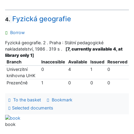
Fyzická geografie
4.
Borrow
Fyzická geografie. 2 . Praha : Státní pedagogické
nakladatelství, 1986 . 319 s .
[
7, currently available 4, at
library only 1
]
Branch
Inaccesible
Available
Issued
Reserved
Univerzitní
0
4
1
0
knihovna UHK
Prezenčně
1
0
0
0
To the basket
Bookmark
Selected documents
book