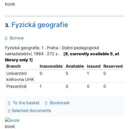
book
Fyzická geografie
3.
Borrow
Fyzická geografie. 1 . Praha : Státní pedagogické
nakladatelství, 1984 . 272 s .
[
8, currently available 5, at
library only 1
]
Branch
Inaccesible
Available
Issued
Reserved
Univerzitní
0
5
1
0
knihovna UHK
Prezenčně
1
0
0
0
To the basket
Bookmark
Selected documents
book