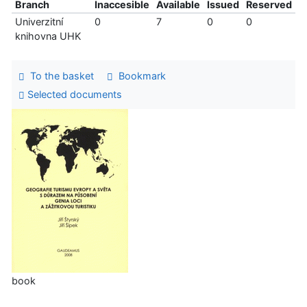
Branch
Inaccesible
Available
Issued
Reserved
Univerzitní
0
7
0
0
knihovna UHK
To the basket
Bookmark
Selected documents
book