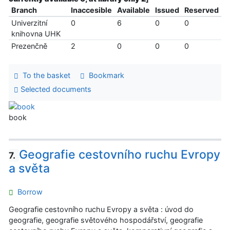
Branch
Inaccesible
Available
Issued
Reserved
Univerzitní
0
6
0
0
knihovna UHK
Prezenčně
2
0
0
0
To the basket
Bookmark
Selected documents
book
Geografie cestovního ruchu Evropy
7.
a světa
Borrow
Geografie cestovního ruchu Evropy a světa : úvod do
geografie, geografie světového hospodářství, geografie