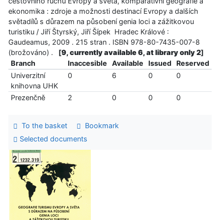
cestovního ruchu Evropy a světa, komparativní geografie a
ekonomika : zdroje a možnosti destinací Evropy a dalších
světadílů s důrazem na působení genia loci a zážitkovou
turistiku / Jiří Štyrský, Jiří Šípek Hradec Králové :
Gaudeamus, 2009 . 215 stran . ISBN 978-80-7435-007-8
(brožováno) .
[
9, currently available 6, at library only 2
]
Branch
Inaccesible
Available
Issued
Reserved
Univerzitní
0
6
0
0
knihovna UHK
Prezenčně
2
0
0
0
To the basket
Bookmark
Selected documents