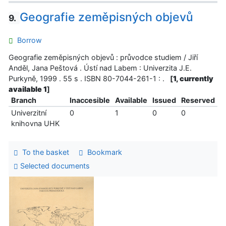
Geografie zeměpisných objevů
9.
Borrow
Geografie zeměpisných objevů : průvodce studiem / Jiří
Anděl, Jana Peštová . Ústí nad Labem : Univerzita J.E.
Purkyně, 1999 . 55 s . ISBN 80-7044-261-1 : .
[
1, currently
available 1
]
Branch
Inaccesible
Available
Issued
Reserved
Univerzitní
0
1
0
0
knihovna UHK
To the basket
Bookmark
Selected documents