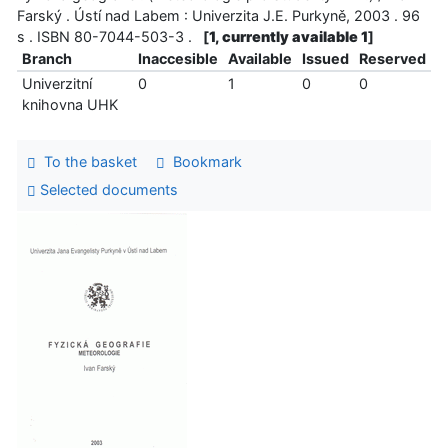
Farský . Ústí nad Labem : Univerzita J.E. Purkyně, 2003 . 96
s . ISBN 80-7044-503-3 .
[
1, currently available 1
]
Branch
Inaccesible
Available
Issued
Reserved
Univerzitní
0
1
0
0
knihovna UHK
To the basket
Bookmark
Selected documents