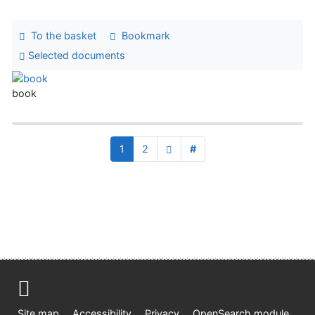
To the basket
Bookmark
Selected documents
book
1
2
#
Site map
Accessibility
Privacy
OpenSearch module