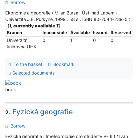
Borrow
Ekonomie a geografie / Milan Bursa . Ústí nad Labem :
Univerzita J.E. Purkyně, 1999 . 58 s . ISBN 80-7044-239-5 : .
[
1, currently available 1
]
Branch
Inaccesible
Available
Issued
Reserved
Univerzitní
0
1
0
0
knihovna UHK
To the basket
Bookmark
Selected documents
book
Fyzická geografie
2.
Borrow
Fyzická geografie : (meteorologie pro studenty PF II.) / Ivan