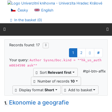
Go to content
Go to menu
Česky
English
Accessibility declaration
In the basket (
0
)
Search results
Records found: 17
1
2
#
Your query:
Author Sysno/Doc.kind = "^hk_us_auth
m0034590 ask^"
#tpl-btn-affix
Sort
Relevant first
Number of records
10
Display format
Short
Add to basket
Ekonomie a geografie
1.