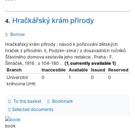
Hračkářský krám přírody
4.
Borrow
Hračkářský krám přírody : návod k pořizování dětských
hraček z přírodnin. II, Podzim-zima / z dosavadních ročníků
Šťastného domova sestavila jeho redakce . Praha : F.
Šimáček, 1916 . s 104-180 .
[
1, currently available 1
]
Branch
Inaccesible
Available
Issued
Reserved
Univerzitní
0
1
0
0
knihovna UHK
To the basket
Bookmark
Selected documents
book