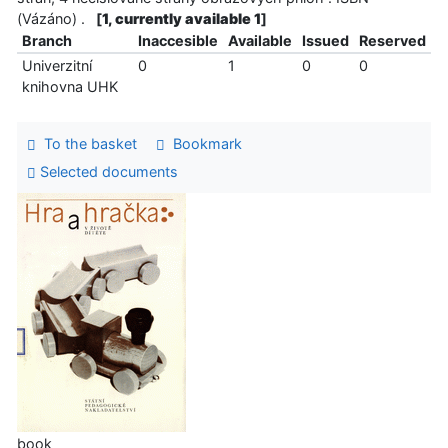
(Vázáno) .
[
1, currently available 1
]
Branch
Inaccesible
Available
Issued
Reserved
Univerzitní
0
1
0
0
knihovna UHK
To the basket
Bookmark
Selected documents
book