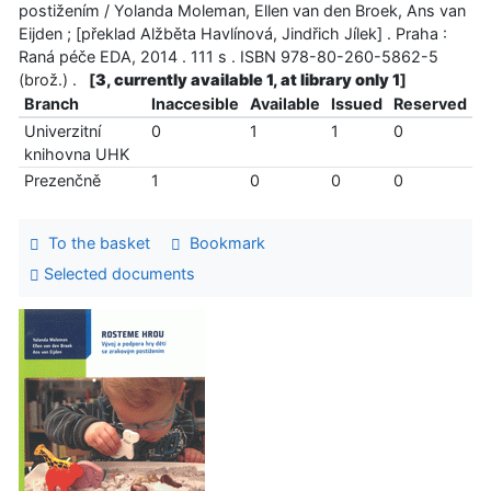
postižením / Yolanda Moleman, Ellen van den Broek, Ans van
Eijden ; [překlad Alžběta Havlínová, Jindřich Jílek] . Praha :
Raná péče EDA, 2014 . 111 s . ISBN 978-80-260-5862-5
(brož.) .
[
3, currently available 1, at library only 1
]
Branch
Inaccesible
Available
Issued
Reserved
Univerzitní
0
1
1
0
knihovna UHK
Prezenčně
1
0
0
0
To the basket
Bookmark
Selected documents