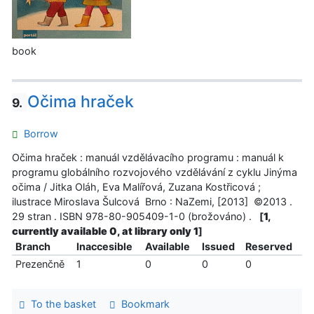
book
Očima hraček
9.
Borrow
Očima hraček : manuál vzdělávacího programu : manuál k
programu globálního rozvojového vzdělávání z cyklu Jinýma
očima / Jitka Oláh, Eva Malířová, Zuzana Kostřicová ;
ilustrace Miroslava Šulcová Brno : NaZemi, [2013] ©2013 .
29 stran . ISBN 978-80-905409-1-0 (brožováno) .
[
1,
currently available 0, at library only 1
]
Branch
Inaccesible
Available
Issued
Reserved
Prezenčně
1
0
0
0
To the basket
Bookmark