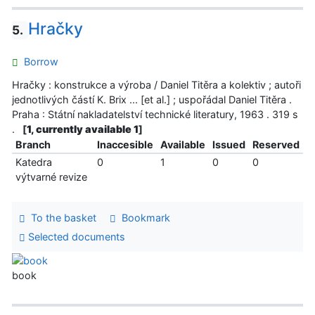
Hračky
5.
Borrow
Hračky : konstrukce a výroba / Daniel Titěra a kolektiv ; autoři
jednotlivých částí K. Brix ... [et al.] ; uspořádal Daniel Titěra .
Praha : Státní nakladatelství technické literatury, 1963 . 319 s
.
[
1, currently available 1
]
Branch
Inaccesible
Available
Issued
Reserved
Katedra
0
1
0
0
výtvarné revize
To the basket
Bookmark
Selected documents
book