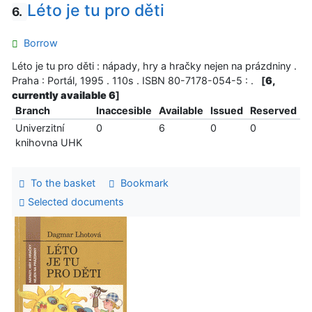
Léto je tu pro děti
6.
Borrow
Léto je tu pro děti : nápady, hry a hračky nejen na prázdniny .
Praha : Portál, 1995 . 110s . ISBN 80-7178-054-5 : .
[
6,
currently available 6
]
Branch
Inaccesible
Available
Issued
Reserved
Univerzitní
0
6
0
0
knihovna UHK
To the basket
Bookmark
Selected documents