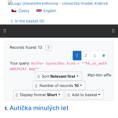
Go to content
Go to menu
Česky
English
Accessibility declaration
In the basket (
0
)
Search results
Records found: 13
1
2
#
Your query:
Author Sysno/Doc.kind = "^hk_us_auth
m0035241 amg^"
#tpl-btn-affix
Sort
Relevant first
Number of records
10
Display format
Short
Add to basket
Autíčka minulých let
1.