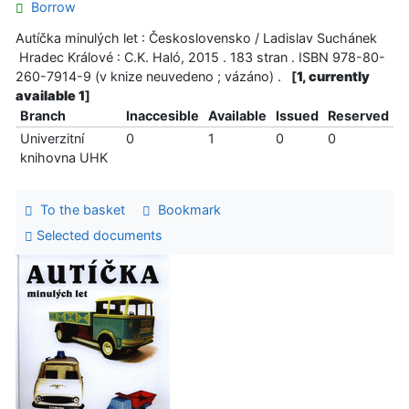
Borrow
Autíčka minulých let : Československo / Ladislav Suchánek
Hradec Králové : C.K. Haló, 2015 . 183 stran . ISBN 978-80-
260-7914-9 (v knize neuvedeno ; vázáno) .
[
1, currently
available 1
]
Branch
Inaccesible
Available
Issued
Reserved
Univerzitní
0
1
0
0
knihovna UHK
To the basket
Bookmark
Selected documents