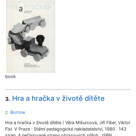
book
Hra a hračka v životě dítěte
3.
Borrow
Hra a hračka v životě dítěte / Věra Mišurcová, Jiří Fišer, Viktor
Fixl V Praze : Státní pedagogické nakladatelství, 1980 . 143
stran, 4 nečíslované strany obrazových příloh . ISBN