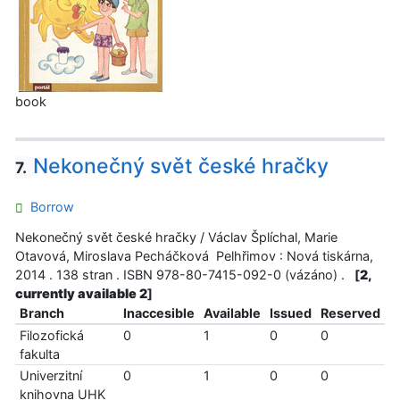
book
Nekonečný svět české hračky
7.
Borrow
Nekonečný svět české hračky / Václav Šplíchal, Marie
Otavová, Miroslava Pecháčková Pelhřimov : Nová tiskárna,
2014 . 138 stran . ISBN 978-80-7415-092-0 (vázáno) .
[
2,
currently available 2
]
Branch
Inaccesible
Available
Issued
Reserved
Filozofická
0
1
0
0
fakulta
Univerzitní
0
1
0
0
knihovna UHK