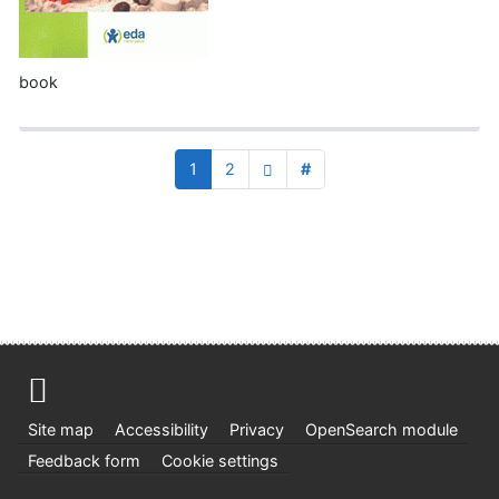
book
1
2
#
Site map
Accessibility
Privacy
OpenSearch module
Feedback form
Cookie settings