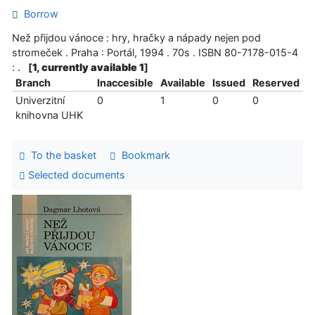
Borrow
Než přijdou vánoce : hry, hračky a nápady nejen pod
stromeček . Praha : Portál, 1994 . 70s . ISBN 80-7178-015-4
: .
[
1, currently available 1
]
Branch
Inaccesible
Available
Issued
Reserved
Univerzitní
0
1
0
0
knihovna UHK
To the basket
Bookmark
Selected documents