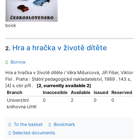
book
Hra a hračka v životě dítěte
2.
Borrow
Hra a hračka v životě dítěte / Věra Mišurcová, Jiří Fišer, Viktor
Fixl . Praha : Státní pedagogické nakladatelství, 1989 . 143 s,
[4] s obr příl .
[
2, currently available 2
]
Branch
Inaccesible
Available
Issued
Reserved
Univerzitní
0
2
0
0
knihovna UHK
To the basket
Bookmark
Selected documents