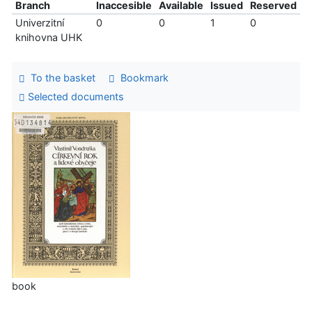
Branch
Inaccesible
Available
Issued
Reserved
Univerzitní
0
0
1
0
knihovna UHK
To the basket
Bookmark
Selected documents
book