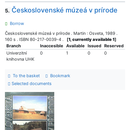
Československé múzeá v prírode
5.
Borrow
Československé múzeá v prírode . Martin : Osveta, 1989 .
160 s . ISBN 80-217-0039-4 .
[
1, currently available 1
]
Branch
Inaccesible
Available
Issued
Reserved
Univerzitní
0
1
0
0
knihovna UHK
To the basket
Bookmark
Selected documents