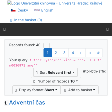
Go to content
Go to menu
Česky
English
Accessibility declaration
In the basket (
0
)
Search results
Records found: 40
1
2
3
4
#
Your query:
Author Sysno/Doc.kind = "^hk_us_auth
m0036971 amg^"
#tpl-btn-affix
Sort
Relevant first
Number of records
10
Display format
Short
Add to basket
Adventní čas
1.