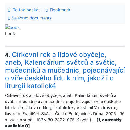
To the basket
Bookmark
Selected documents
book
Církevní rok a lidové obyčeje,
4.
aneb, Kalendárium světců a světic,
mučedníků a mučednic, pojednávající
o víře českého lidu k nim, jakož i o
liturgii katolické
Církevní rok a lidové obyčeje, aneb, Kalendárium světců a
světic, mučedníků a mučednic, pojednávající o víře českého
lidu k nim, jakož i o liturgii katolické / Vlastimil Vondruška ;
ilustrace František Skála . České Budějovice : Dona, 2005 . 96
s, xvi s obr příl . ISBN 80-7322-075-X (váz.) .
[
1, currently
available 0
]