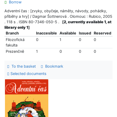
Borrow
Adventní čas : [zvyky, obyčeje, náměty, návody, pohádky,
příběhy a hry] / Dagmar Šottnerová . Olomouc : Rubico, 2005
. 118 s . ISBN 80-7346-050-5 .
[
2, currently available 1, at
library only 1
]
Branch
Inaccesible
Available
Issued
Reserved
Filozofická
0
1
0
0
fakulta
Prezenčně
1
0
0
0
To the basket
Bookmark
Selected documents