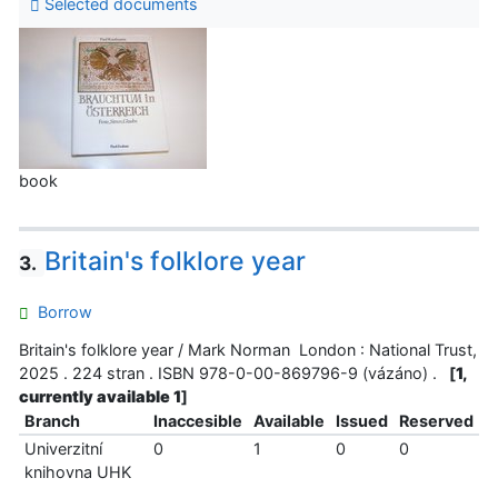
Selected documents
book
Britain's folklore year
3.
Borrow
Britain's folklore year / Mark Norman London : National Trust,
2025 . 224 stran . ISBN 978-0-00-869796-9 (vázáno) .
[
1,
currently available 1
]
Branch
Inaccesible
Available
Issued
Reserved
Univerzitní
0
1
0
0
knihovna UHK