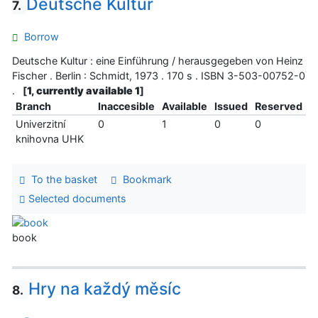
Deutsche Kultur
7.
Borrow
Deutsche Kultur : eine Einführung / herausgegeben von Heinz
Fischer . Berlin : Schmidt, 1973 . 170 s . ISBN 3-503-00752-0
.
[
1, currently available 1
]
Branch
Inaccesible
Available
Issued
Reserved
Univerzitní
0
1
0
0
knihovna UHK
To the basket
Bookmark
Selected documents
book
Hry na každý měsíc
8.