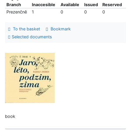
Branch
Inaccesible
Available
Issued
Reserved
Prezenčně
1
0
0
0
To the basket
Bookmark
Selected documents
book