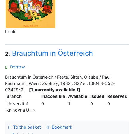
book
Brauchtum in Österreich
2.
Borrow
Brauchtum in Österreich : Feste, Sitten, Glaube / Paul
Kaufmann . Wien : Zsolnay, 1982 . 327 s . ISBN 3-552-
03429-3 .
[
1, currently available 1
]
Branch
Inaccesible
Available
Issued
Reserved
Univerzitní
0
1
0
0
knihovna UHK
To the basket
Bookmark