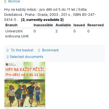
Borrow
Hry na každý měsíc : pro děti od 5 do 11 let / Edita
Doležalová . Praha : Grada, 2003 . 201 s . ISBN 80-247-
0414-5 .
[
2, currently available 2
]
Branch
Inaccesible
Available
Issued
Reserved
Univerzitní
0
2
0
0
knihovna UHK
To the basket
Bookmark
Selected documents