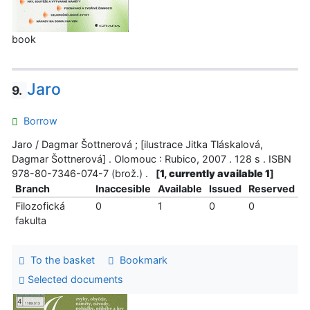
book
Jaro
9.
Borrow
Jaro / Dagmar Šottnerová ; [ilustrace Jitka Tláskalová,
Dagmar Šottnerová] . Olomouc : Rubico, 2007 . 128 s . ISBN
978-80-7346-074-7 (brož.) .
[
1, currently available 1
]
Branch
Inaccesible
Available
Issued
Reserved
Filozofická
0
1
0
0
fakulta
To the basket
Bookmark
Selected documents