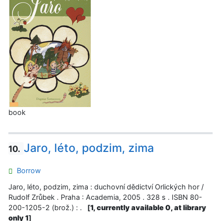
book
Jaro, léto, podzim, zima
10.
Borrow
Jaro, léto, podzim, zima : duchovní dědictví Orlických hor /
Rudolf Zrůbek . Praha : Academia, 2005 . 328 s . ISBN 80-
200-1205-2 (brož.) : .
[
1, currently available 0, at library
only 1
]