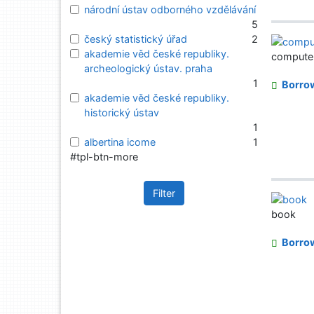
národní ústav odborného vzdělávání
5
český statistický úřad
2
akademie věd české republiky.
computer 
archeologický ústav. praha
1
Borro
akademie věd české republiky.
historický ústav
1
albertina icome
1
#tpl-btn-more
Filter
book
Borro