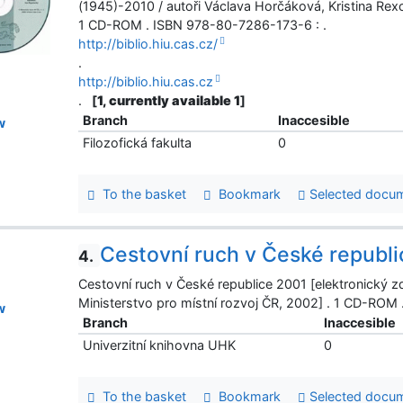
(1945)-2010 / autoři Václava Horčáková, Kristina Rexo
1 CD-ROM . ISBN 978-80-7286-173-6 : .
http://biblio.hiu.cas.cz/
.
http://biblio.hiu.cas.cz
.
[
1, currently available 1
]
Branch
Inaccesible
w
Filozofická fakulta
0
To the basket
Bookmark
Selected docu
Cestovní ruch v České republ
4.
Cestovní ruch v České republice 2001 [elektronický zd
Ministerstvo pro místní rozvoj ČR, 2002] . 1 CD-ROM
w
Branch
Inaccesible
Univerzitní knihovna UHK
0
To the basket
Bookmark
Selected docu