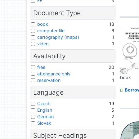
FF
3
Document Type
book
13
computer file
6
cartography (maps)
1
video
1
Availability
free
20
attendance only
1
book
reservation
1
Borro
Language
Czech
19
English
5
German
2
Slovak
1
Subject Headings