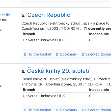
Czech Republic
5.
file
Czech Republic [elektronický zdroj] : spa - a place to 
CzechTourism, c2003 . 1 CD-ROM .
[
1, currently av
w
Branch
Inaccesible
Univerzitní knihovna UHK
0
To the basket
Bookmark
Selected docu
České knihy 20. století
6.
České knihy 20. století [elektronický zdroj] = Czech 
knihovna ČR : Albertina icome, 2000 . 1 CD-ROM .
[
1
w
Branch
Inaccesible
Univerzitní knihovna UHK
0
To the basket
Bookmark
Selected docu