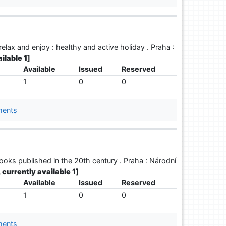
relax and enjoy : healthy and active holiday . Praha :
ailable 1
]
Available
Issued
Reserved
1
0
0
ments
books published in the 20th century . Praha : Národní
, currently available 1
]
Available
Issued
Reserved
1
0
0
ments