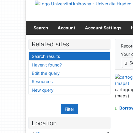
Go to content
Go to menu
Accessibility declaration
Search
Account
Account Settings
Sear
Related sites
Recor
Your 
Search results
S
Haven't found?
Edit the query
Resources
cartogra
New query
(maps)
Borro
Filter
Location