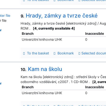
Hrady, zámky a tvrze české
9.
file
Hrady, zámky a tvrze české [elektronický zdroj] / Au
ROM .
[
4, currently available 4
]
w
Branch
Inaccesible
Univerzitní knihovna UHK
0
To the basket
Bookmark
Selected docu
Kam na školu
10.
Kam na školu [elektronický zdroj] : střední školy v Č
odborného vzdělávání, c2007 . 1 CD-ROM .
[
2, curr
w
Branch
Inaccesible
Univerzitní knihovna UHK
0