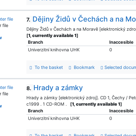
Dějiny Židů v Čechách a na M
7.
file
Dějiny Židů v Čechách a na Moravě [elektronický zdr
[
1, currently available 1
]
w
Branch
Inaccesible
Univerzitní knihovna UHK
0
To the basket
Bookmark
Selected docu
Hrady a zámky
8.
file
Hrady a zámky [elektronický zdroj]. CD 1, Čechy / Pet
c1999 . 1 CD-ROM .
[
1, currently available 1
]
w
Branch
Inaccesible
Univerzitní knihovna UHK
0
To the basket
Bookmark
Selected docu