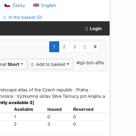
Česky
English
In the basket (
0
)
Login
1
2
3
#
#tpl-btn-affix
rmat
Short
Add to basket
andscape atlas of the Czech republic . Praha :
ůhonice : Výzkumný ústav Silva Taroucy pro krajinu a
ntly available 3
]
Available
Issued
Reserved
1
0
0
2
3
0