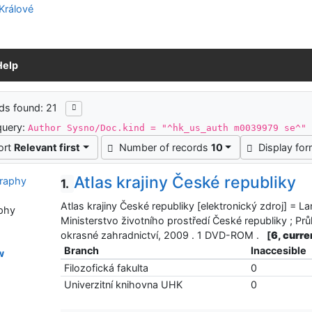
Help
ch results
ds found: 21
query:
Author Sysno/Doc.kind = "^hk_us_auth m0039979 se^"
ort
Relevant first
Number of records
10
Display fo
Atlas krajiny České republiky
1.
Atlas krajiny České republiky [elektronický zdroj] = L
phy
Ministerstvo životního prostředí České republiky ; Pr
okrasné zahradnictví, 2009 . 1 DVD-ROM .
[
6, curre
Branch
Inaccesible
w
Filozofická fakulta
0
Univerzitní knihovna UHK
0