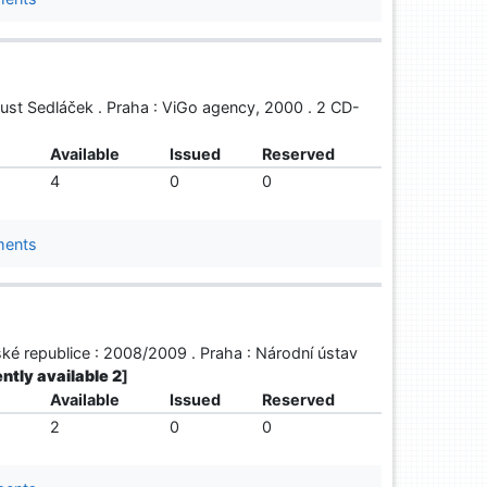
gust Sedláček . Praha : ViGo agency, 2000 . 2 CD-
Available
Issued
Reserved
4
0
0
ments
eské republice : 2008/2009 . Praha : Národní ústav
ently available 2
]
Available
Issued
Reserved
2
0
0