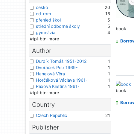
česko
20
cd-rom
16
přehled škol
5
střední odborné školy
5
book
gymnázia
4
#tpl-btn-more
Borro
Author
Durdík Tomáš 1951-2012
1
Dvořáček Petr 1969-
1
Hanelová Věra
1
Horčáková Václava 1961-
1
Rexová Kristina 1961-
1
book
#tpl-btn-more
Borro
Country
Czech Republic
21
Publisher