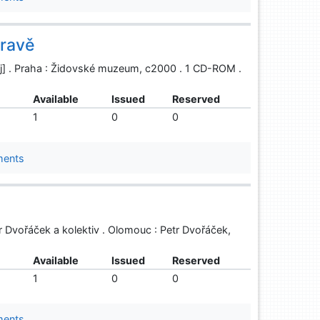
oravě
oj] . Praha : Židovské muzeum, c2000 . 1 CD-ROM .
Available
Issued
Reserved
1
0
0
ments
r Dvořáček a kolektiv . Olomouc : Petr Dvořáček,
Available
Issued
Reserved
1
0
0
ments