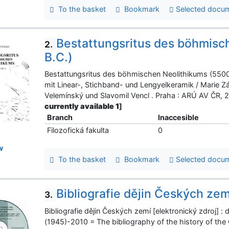
To the basket
Bookmark
Selected docu
Bestattungsritus des böhmis
2.
B.C.)
Bestattungsritus des böhmischen Neolithikums (5500-
mit Linear-, Stichband- und Lengyelkeramik / Marie Zá
Velemínský und Slavomil Vencl . Praha : ARÚ AV ČR
currently available 1
]
Branch
Inaccesible
Filozofická fakulta
0
w
To the basket
Bookmark
Selected docu
Bibliografie dějin Českých zem
3.
Bibliografie dějin Českých zemí [elektronický zdroj] :
(1945)-2010 = The bibliography of the history of the