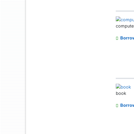
computer 
Borro
book
Borro