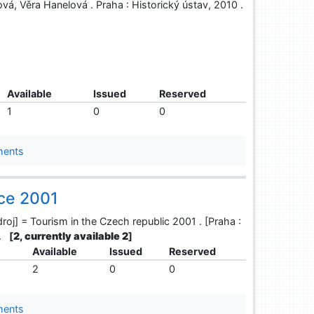
vá, Věra Hanelová . Praha : Historický ústav, 2010 .
Available
Issued
Reserved
1
0
0
ments
ice 2001
roj] = Tourism in the Czech republic 2001 . [Praha :
 .
[
2, currently available 2
]
Available
Issued
Reserved
2
0
0
ments