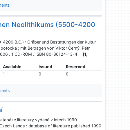
ments
chen Neolithikums (5500-4200
4200 B.C.) : Gräber und Bestattungen der Kultur
potocká ; mit Beiträgen von Viktor Černý, Petr
, 2006 . 1 CD-ROM . ISBN 80-86124-13-4 .
[
1,
Available
Issued
Reserved
1
0
0
ments
í
 databáze literatury vydané v letech 1990
 Czech Lands : database of literature published 1990