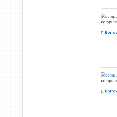
computer 
Borro
computer 
Borro