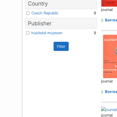
Country
journal
Czech Republic
9
Borro
Publisher
husitské muzeum
9
Filter
journal
Borro
journal