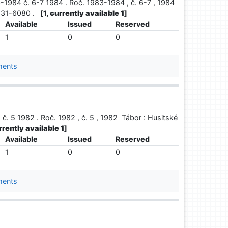
1984 č. 6-7 1984 . Roč. 1983-1984 , č. 6-7 , 1984
0231-6080 .
[
1, currently available 1
]
Available
Issued
Reserved
1
0
0
ments
. 5 1982 . Roč. 1982 , č. 5 , 1982 Tábor : Husitské
urrently available 1
]
Available
Issued
Reserved
1
0
0
ments