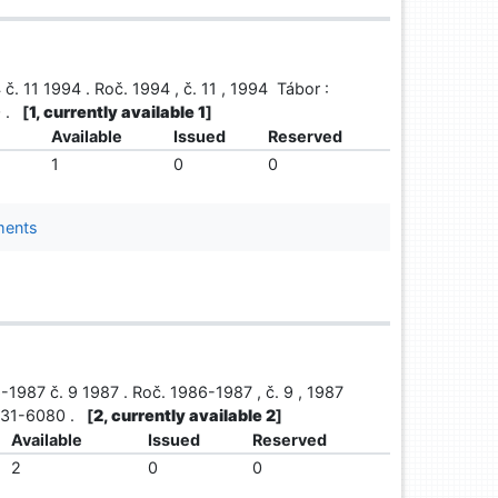
. 11 1994 . Roč. 1994 , č. 11 , 1994 Tábor :
0 .
[
1, currently available 1
]
Available
Issued
Reserved
1
0
0
ments
1987 č. 9 1987 . Roč. 1986-1987 , č. 9 , 1987
0231-6080 .
[
2, currently available 2
]
Available
Issued
Reserved
2
0
0