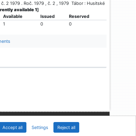
. 2 1979 . Roč. 1979 , č. 2 , 1979 Tábor : Husitské
rrently available 1
]
Available
Issued
Reserved
1
0
0
ments
Univerzitní knihovna - Univerzita Hradec Králové
Accept all
Settings
Reject all
2026
IPAC
 v.4.8.63a
-
Cosmotron Slovakia, s.r.o.