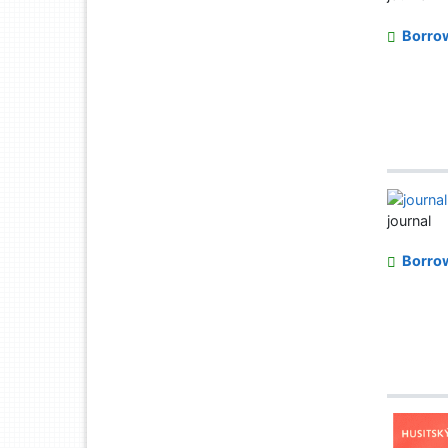
Borro
journal
Borro