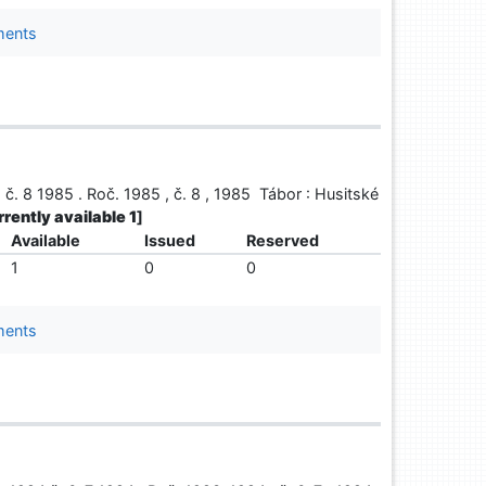
ments
. 8 1985 . Roč. 1985 , č. 8 , 1985 Tábor : Husitské
urrently available 1
]
Available
Issued
Reserved
1
0
0
ments