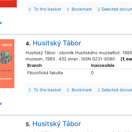
To the basket
Bookmark
Selected docu
w
Husitský Tábor
4.
Husitský Tábor : sborník Husitského muzeaRoč. 1985 č
muzeum, 1985 . 432 stran . ISSN 0231-6080 .
[
1, c
Branch
Inaccesible
Filozofická fakulta
0
To the basket
Bookmark
Selected docu
w
Husitský Tábor
5.