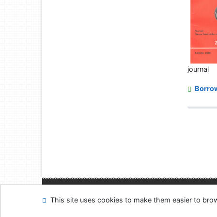
journal
Borro
Site map
Accessibi
This site uses cookies to make them easier to br
Feedback form
Coo