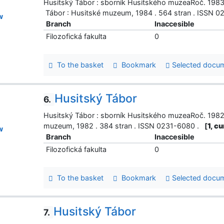
Husitský Tábor : sborník Husitského muzeaRoč. 1983-
Tábor : Husitské muzeum, 1984 . 564 stran . ISSN 
w
Branch
Inaccesible
Filozofická fakulta
0
To the basket
Bookmark
Selected docu
Husitský Tábor
6.
Husitský Tábor : sborník Husitského muzeaRoč. 1982 č
muzeum, 1982 . 384 stran . ISSN 0231-6080 .
[
1, c
w
Branch
Inaccesible
Filozofická fakulta
0
To the basket
Bookmark
Selected docu
Husitský Tábor
7.