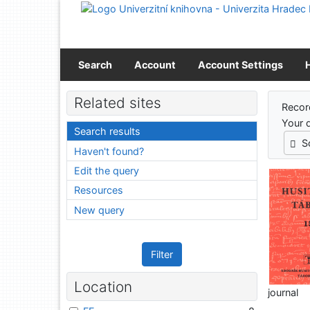
Go to content
Go to menu
Accessibility declaration
Search
Account
Account Settings
Sear
Related sites
Recor
Your 
Search results
S
Haven't found?
Edit the query
Resources
New query
Filter
Location
journal