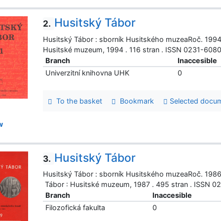
Husitský Tábor
2.
Husitský Tábor : sborník Husitského muzeaRoč. 1994 č
Husitské muzeum, 1994 . 116 stran . ISSN 0231-608
Branch
Inaccesible
Univerzitní knihovna UHK
0
To the basket
Bookmark
Selected docu
w
Husitský Tábor
3.
Husitský Tábor : sborník Husitského muzeaRoč. 1986-
Tábor : Husitské muzeum, 1987 . 495 stran . ISSN 
Branch
Inaccesible
Filozofická fakulta
0