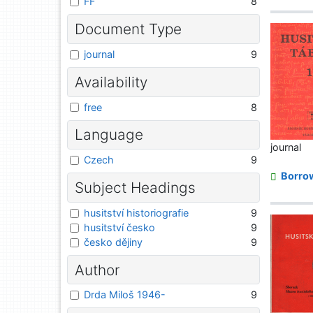
FF
8
Document Type
journal
9
Availability
free
8
Language
journal
Czech
9
Borro
Subject Headings
husitství historiografie
9
husitství česko
9
česko dějiny
9
Author
Drda Miloš 1946-
9