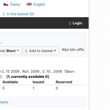
Česky
English
In the basket (
0
)
Login
^"
#tpl-btn-affix
rmat
Short
Add to basket
č. 15 2006 . Roč. 2006 , č. 15 , 2006 Tábor :
80 .
[
1, currently available 0
]
Available
Issued
Reserved
0
1
0
ments