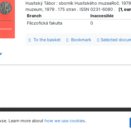
Husitský Tábor : sborník Husitského muzeaRoč. 1979 č
muzeum, 1979 . 175 stran . ISSN 0231-6080 .
[
1, cu
Branch
Inaccesible
Filozofická fakulta
0
To the basket
Bookmark
Selected docu
w
lity
Privacy
OpenSearch module
owse. Learn more about
how we use cookies
.
©1993-
kie settings