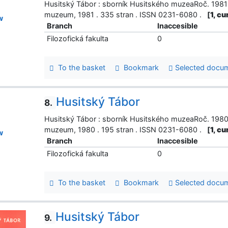
Husitský Tábor : sborník Husitského muzeaRoč. 1981 č
muzeum, 1981 . 335 stran . ISSN 0231-6080 .
[
1, cu
w
Branch
Inaccesible
Filozofická fakulta
0
To the basket
Bookmark
Selected docu
Husitský Tábor
8.
Husitský Tábor : sborník Husitského muzeaRoč. 1980 č
muzeum, 1980 . 195 stran . ISSN 0231-6080 .
[
1, cu
w
Branch
Inaccesible
Filozofická fakulta
0
To the basket
Bookmark
Selected docu
Husitský Tábor
9.