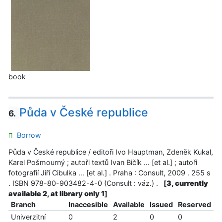
book
Půda v České republice
6.
Borrow
Půda v České republice / editoři Ivo Hauptman, Zdeněk Kukal,
Karel Pošmourný ; autoři textů Ivan Bičík ... [et al.] ; autoři
fotografií Jiří Cibulka ... [et al.] . Praha : Consult, 2009 . 255 s
. ISBN 978-80-903482-4-0 (Consult : váz.) .
[
3, currently
available 2, at library only 1
]
Branch
Inaccesible
Available
Issued
Reserved
Univerzitní
0
2
0
0