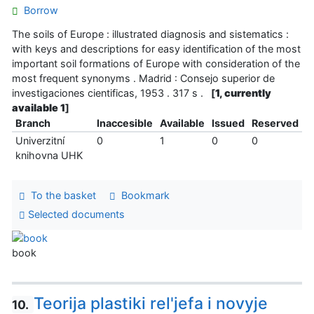
Borrow
The soils of Europe : illustrated diagnosis and sistematics :
with keys and descriptions for easy identification of the most
important soil formations of Europe with consideration of the
most frequent synonyms . Madrid : Consejo superior de
investigaciones cientificas, 1953 . 317 s .
[
1, currently
available 1
]
Branch
Inaccesible
Available
Issued
Reserved
Univerzitní
0
1
0
0
knihovna UHK
To the basket
Bookmark
Selected documents
book
Teorija plastiki rel'jefa i novyje
10.