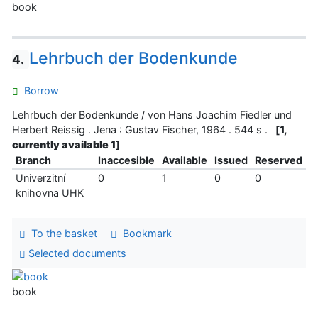
book
Lehrbuch der Bodenkunde
4.
Borrow
Lehrbuch der Bodenkunde / von Hans Joachim Fiedler und
Herbert Reissig . Jena : Gustav Fischer, 1964 . 544 s .
[
1,
currently available 1
]
Branch
Inaccesible
Available
Issued
Reserved
Univerzitní
0
1
0
0
knihovna UHK
To the basket
Bookmark
Selected documents
book