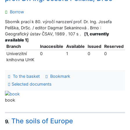
Borrow
Sborník prací k 80. výročí narození prof. Dr. Ing. Josefa
Pelíška, DrSc. / editor Dagmar Sekaninová . Brno :
Geografický ústav ČSAV, 1989 . 107 s .
[
1, currently
available 1
]
Branch
Inaccesible
Available
Issued
Reserved
Univerzitní
0
1
0
0
knihovna UHK
To the basket
Bookmark
Selected documents
book
The soils of Europe
9.