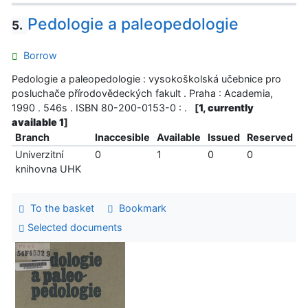
Pedologie a paleopedologie
5.
Borrow
Pedologie a paleopedologie : vysokoškolská učebnice pro
posluchače přírodovědeckých fakult . Praha : Academia,
1990 . 546s . ISBN 80-200-0153-0 : .
[
1, currently
available 1
]
Branch
Inaccesible
Available
Issued
Reserved
Univerzitní
0
1
0
0
knihovna UHK
To the basket
Bookmark
Selected documents