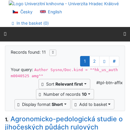
Go to content
Go to menu
Česky
English
Accessibility declaration
In the basket (
0
)
Search results
Records found: 11
1
2
#
Your query:
Author Sysno/Doc.kind = "^hk_us_auth
m0040525 amg^"
#tpl-btn-affix
Sort
Relevant first
Number of records
10
Display format
Short
Add to basket
Agronomicko-pedologická studie o
1.
jihočeských půdách rulových