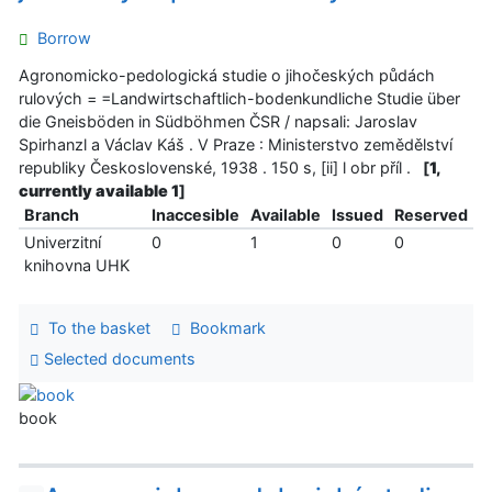
Borrow
Agronomicko-pedologická studie o jihočeských půdách
rulových = =Landwirtschaftlich-bodenkundliche Studie über
die Gneisböden in Südböhmen ČSR / napsali: Jaroslav
Spirhanzl a Václav Káš . V Praze : Ministerstvo zemědělství
republiky Československé, 1938 . 150 s, [ii] l obr příl .
[
1,
currently available 1
]
Branch
Inaccesible
Available
Issued
Reserved
Univerzitní
0
1
0
0
knihovna UHK
To the basket
Bookmark
Selected documents
book