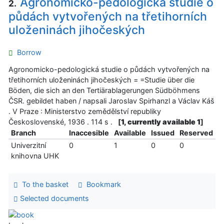
Agronomicko-pedologická studie o
2.
půdách vytvořených na třetihorních
uloženinách jihočeských
Borrow
Agronomicko-pedologická studie o půdách vytvořených na
třetihorních uloženinách jihočeských = =Studie über die
Böden, die sich an den Tertiärablagerungen Südböhmens
ČSR. gebildet haben / napsali Jaroslav Spirhanzl a Václav Káš
. V Praze : Ministerstvo zemědělství republiky
Československé, 1936 . 114 s .
[
1, currently available 1
]
Branch
Inaccesible
Available
Issued
Reserved
Univerzitní
0
1
0
0
knihovna UHK
To the basket
Bookmark
Selected documents