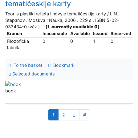
tematičeskije karty
Teorija plastiki rel'jefa i novyje tematičeskije karty / I. N.
Stepanov . Moskva : Nauka, 2006 . 229 s . ISBN 5-02-
033434-0 (váz.) .
[
1, currently available 0
]
Branch
Inaccesible
Available
Issued
Reserved
Filozofická
0
0
1
0
fakulta
To the basket
Bookmark
Selected documents
book
1
2
#