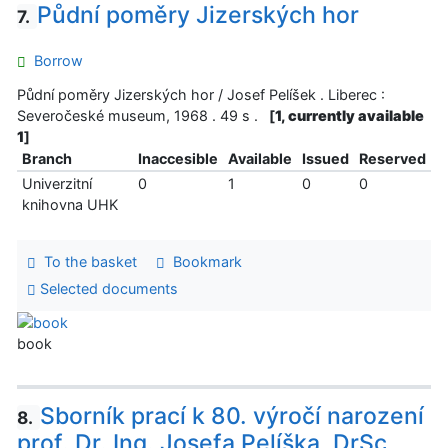
Půdní poměry Jizerských hor
7.
Borrow
Půdní poměry Jizerských hor / Josef Pelíšek . Liberec :
Severočeské museum, 1968 . 49 s .
[
1, currently available
1
]
Branch
Inaccesible
Available
Issued
Reserved
Univerzitní
0
1
0
0
knihovna UHK
To the basket
Bookmark
Selected documents
book
Sborník prací k 80. výročí narození
8.
prof. Dr. Ing. Josefa Pelíška, DrSc