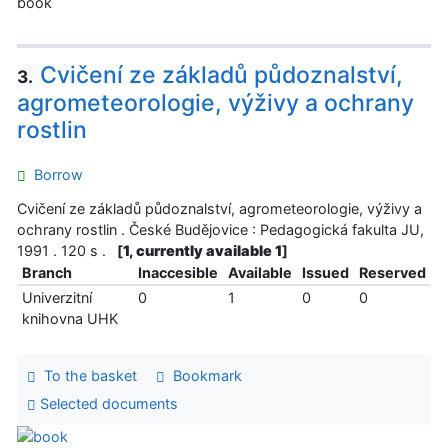
book
Cvičení ze základů půdoznalství,
3.
agrometeorologie, výživy a ochrany
rostlin
Borrow
Cvičení ze základů půdoznalství, agrometeorologie, výživy a
ochrany rostlin . České Budějovice : Pedagogická fakulta JU,
1991 . 120 s .
[
1, currently available 1
]
Branch
Inaccesible
Available
Issued
Reserved
Univerzitní
0
1
0
0
knihovna UHK
To the basket
Bookmark
Selected documents