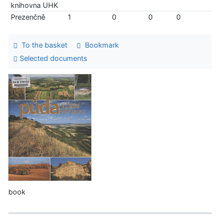
knihovna UHK
Prezenčně
1
0
0
0
To the basket
Bookmark
Selected documents
book