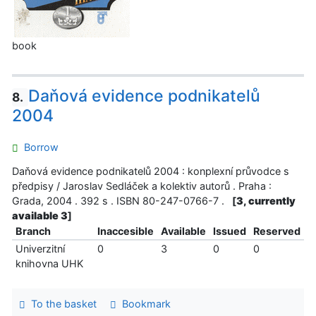
book
Daňová evidence podnikatelů
8.
2004
Borrow
Daňová evidence podnikatelů 2004 : konplexní průvodce s
předpisy / Jaroslav Sedláček a kolektiv autorů . Praha :
Grada, 2004 . 392 s . ISBN 80-247-0766-7 .
[
3, currently
available 3
]
Branch
Inaccesible
Available
Issued
Reserved
Univerzitní
0
3
0
0
knihovna UHK
To the basket
Bookmark