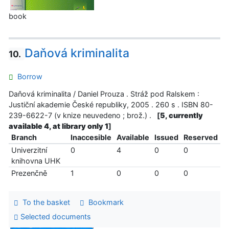
book
Daňová kriminalita
10.
Borrow
Daňová kriminalita / Daniel Prouza . Stráž pod Ralskem :
Justiční akademie České republiky, 2005 . 260 s . ISBN 80-
239-6622-7 (v knize neuvedeno ; brož.) .
[
5, currently
available 4, at library only 1
]
Branch
Inaccesible
Available
Issued
Reserved
Univerzitní
0
4
0
0
knihovna UHK
Prezenčně
1
0
0
0
To the basket
Bookmark
Selected documents