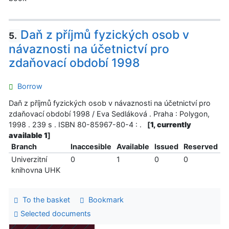
Daň z příjmů fyzických osob v
5.
návaznosti na účetnictví pro
zdaňovací období 1998
Borrow
Daň z příjmů fyzických osob v návaznosti na účetnictví pro
zdaňovací období 1998 / Eva Sedláková . Praha : Polygon,
1998 . 239 s . ISBN 80-85967-80-4 : .
[
1, currently
available 1
]
Branch
Inaccesible
Available
Issued
Reserved
Univerzitní
0
1
0
0
knihovna UHK
To the basket
Bookmark
Selected documents