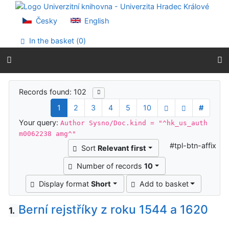
Go to content
Go to menu
Česky
English
Accessibility declaration
In the basket (
0
)
Search results
Records found: 102
1
2
3
4
5
10
#
Your query:
Author Sysno/Doc.kind = "^hk_us_auth
m0062238 amg^"
#tpl-btn-affix
Sort
Relevant first
Number of records
10
Display format
Short
Add to basket
Berní rejstříky z roku 1544 a 1620
1.