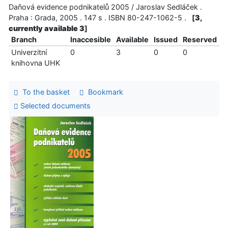
Daňová evidence podnikatelů 2005 / Jaroslav Sedláček .
Praha : Grada, 2005 . 147 s . ISBN 80-247-1062-5 .
[
3,
currently available 3
]
Branch
Inaccesible
Available
Issued
Reserved
Univerzitní
0
3
0
0
knihovna UHK
To the basket
Bookmark
Selected documents