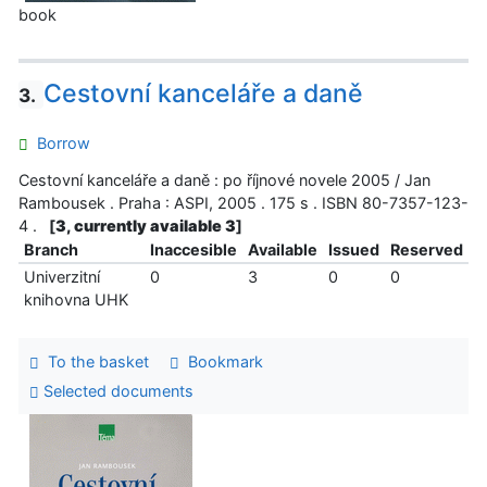
book
Cestovní kanceláře a daně
3.
Borrow
Cestovní kanceláře a daně : po říjnové novele 2005 / Jan
Rambousek . Praha : ASPI, 2005 . 175 s . ISBN 80-7357-123-
4 .
[
3, currently available 3
]
Branch
Inaccesible
Available
Issued
Reserved
Univerzitní
0
3
0
0
knihovna UHK
To the basket
Bookmark
Selected documents