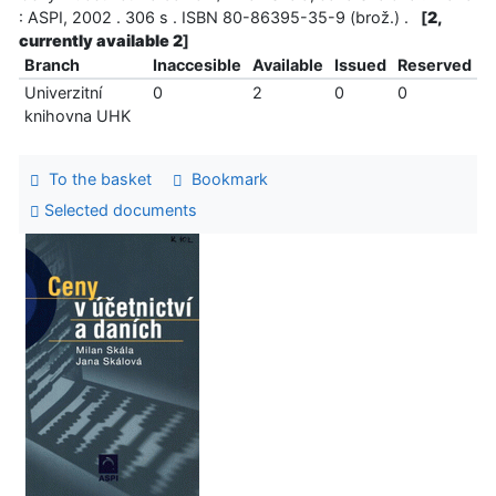
: ASPI, 2002 . 306 s . ISBN 80-86395-35-9 (brož.) .
[
2,
currently available 2
]
Branch
Inaccesible
Available
Issued
Reserved
Univerzitní
0
2
0
0
knihovna UHK
To the basket
Bookmark
Selected documents