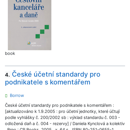
book
České účetní standardy pro
4.
podnikatele s komentářem
Borrow
České účetní standardy pro podnikatele s komentářem :
[aktualizováno k 1.9.2005 : pro účetní jednotky, které účtují
podle vyhlášky č. 200/2002 sb : výklad standardu č. 003 -
odložená daň a č. 004 - rezervy] / Daniela Kynclová a kolektiv
. Brno : CP Books, 2005 . x, 64 s . ISBN 80-251-0655-1