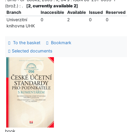
(brož.) : .
[
2, currently available 2
]
Branch
Inaccesible
Available
Issued
Reserved
Univerzitní
0
2
0
0
knihovna UHK
To the basket
Bookmark
Selected documents
book