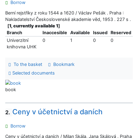
Borrow
Berní rejstříky z roku 1544 a 1620 / Václav Pešák . Praha :
Nakladatelství Československé akademie věd, 1953 . 227 s .
[
1, currently available 1
]
Branch
Inaccesible
Available
Issued
Reserved
Univerzitní
0
1
0
0
knihovna UHK
To the basket
Bookmark
Selected documents
book
Ceny v účetnictví a daních
2.
Borrow
Ceny v účetnictví a daních / Milan Skála, Jana Skálová . Praha