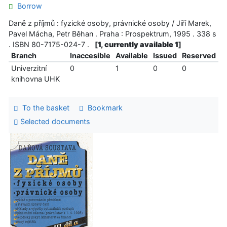
Borrow
Daně z příjmů : fyzické osoby, právnické osoby / Jiří Marek,
Pavel Mácha, Petr Běhan . Praha : Prospektrum, 1995 . 338 s
. ISBN 80-7175-024-7 .
[
1, currently available 1
]
Branch
Inaccesible
Available
Issued
Reserved
Univerzitní
0
1
0
0
knihovna UHK
To the basket
Bookmark
Selected documents