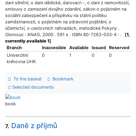
dani silniční, o dani dědické, darovací--, o dani z nemovitostí,
smlouvy o zamezení dvojího zdanění, zákon o pojistném na
sociální zabezpečení a příspěvku na státní politiku
zaměstnanosti, o pojistném na zdravotní pojištění, o
účetnictví, o cestovních náhradách, metodické Pokyny .
Olomouc : ANAG, 2000 . 591 s . ISBN 80-7263-033-4 : .
[
1,
currently available 1
]
Branch
Inaccesible
Available
Issued
Reserved
Univerzitní
0
1
0
0
knihovna UHK
To the basket
Bookmark
Selected documents
book
Daně z příjmů
7.