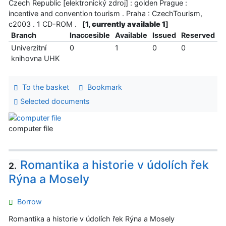
Czech Republic [elektronický zdroj] : golden Prague :
incentive and convention tourism . Praha : CzechTourism,
c2003 . 1 CD-ROM .
[
1, currently available 1
]
Branch
Inaccesible
Available
Issued
Reserved
Univerzitní
0
1
0
0
knihovna UHK
To the basket
Bookmark
Selected documents
computer file
Romantika a historie v údolích řek
2.
Rýna a Mosely
Borrow
Romantika a historie v údolích řek Rýna a Mosely