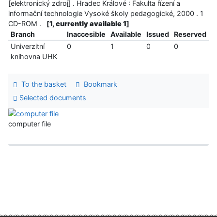
[elektronický zdroj] . Hradec Králové : Fakulta řízení a
informační technologie Vysoké školy pedagogické, 2000 . 1
CD-ROM .
[
1, currently available 1
]
Branch
Inaccesible
Available
Issued
Reserved
Univerzitní
0
1
0
0
knihovna UHK
To the basket
Bookmark
Selected documents
computer file