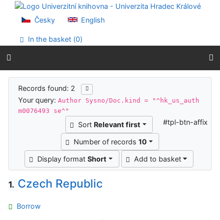
Go to content
Go to menu
Česky
English
Accessibility declaration
In the basket (
0
)
Search results
Records found: 2
Your query:
Author Sysno/Doc.kind = "^hk_us_auth
m0076493 se^"
#tpl-btn-affix
Sort
Relevant first
Number of records
10
Display format
Short
Add to basket
Czech Republic
1.
Borrow