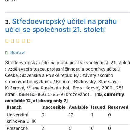
Středoevropský učitel na prahu
3.
učící se společnosti 21. století
Borrow
Středoevropský učitel na prahu učící se společnosti 21. století
: vzdělávací situace, profesní činnosti a podmínky učitelů
České, Slovenské a Polské republiky : závěry akčního
srovnávacího výzkumu / Bohumír Blížkovský, Stanislava
Kučerová, Milena Kurelová a kol. Brno : Konvoj, 2000 . 251
stran . ISBN 80-85615-95-9 (brožováno) .
[
15, currently
available 12, at library only 2
]
Branch
Inaccesible
Available
Issued
Reserved
Univerzitní
0
12
1
0
knihovna UHK
Prezenčně
2
0
0
0