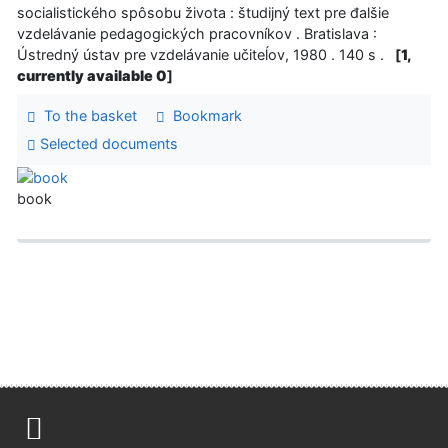
socialistického spôsobu života : študijný text pre đalšie
vzdelávanie pedagogických pracovníkov . Bratislava :
Ústredný ústav pre vzdelávanie učiteĺov, 1980 . 140 s .
[
1,
currently available 0
]
To the basket
Bookmark
Selected documents
book