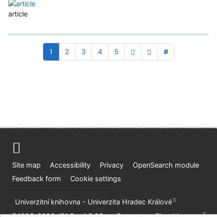
article
1
2
3
4
5
#
Site map
Accessibility
Privacy
OpenSearch module
Feedback form
Cookie settings
Univerzitní knihovna - Univerzita Hradec Králové
©1993-2026
IPAC
v.4.8.63a
-
Cosmotron Slovakia, s.r.o.