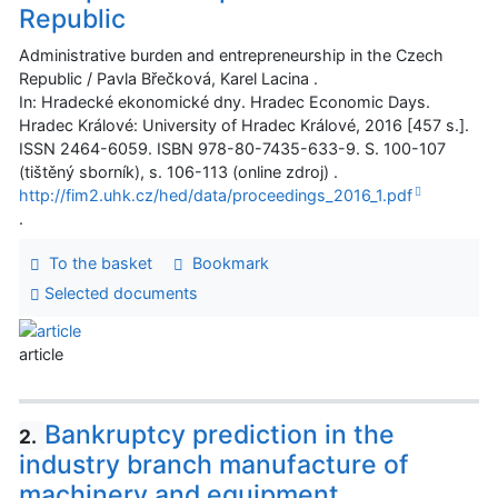
Republic
Administrative burden and entrepreneurship in the Czech
Republic / Pavla Břečková, Karel Lacina .
In: Hradecké ekonomické dny. Hradec Economic Days.
Hradec Králové: University of Hradec Králové, 2016 [457 s.].
ISSN 2464-6059. ISBN 978-80-7435-633-9. S. 100-107
(tištěný sborník), s. 106-113 (online zdroj) .
http://fim2.uhk.cz/hed/data/proceedings_2016_1.pdf
.
To the basket
Bookmark
Selected documents
article
Bankruptcy prediction in the
2.
industry branch manufacture of
machinery and equipment