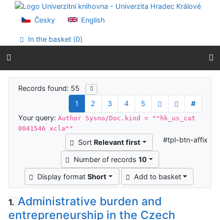
Go to content
Go to menu
Česky
English
Accessibility declaration
In the basket (
0
)
Search results
Records found: 55
1
2
3
4
5
#
Your query:
Author Sysno/Doc.kind = "^hk_us_cat
0041546 xcla^"
#tpl-btn-affix
Sort
Relevant first
Number of records
10
Display format
Short
Add to basket
Administrative burden and
1.
entrepreneurship in the Czech