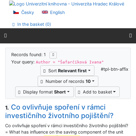
Go to content
Go to menu
Česky
English
Accessibility declaration
In the basket (
0
)
Search results
Records found: 1
Your query:
Author = "Šafarčíková Ivana"
#tpl-btn-affix
Sort
Relevant first
Number of records
10
Display format
Short
Add to basket
Co ovlivňuje spoření v rámci
1.
investičního životního pojištění?
Co ovlivňuje spoření v rámci investičního životního pojištění?
= What has influence on the saving component of the unit