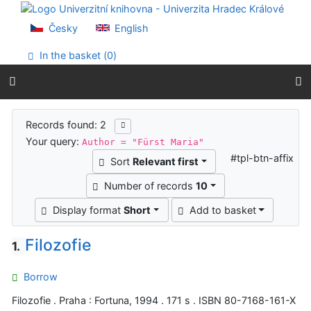
Go to content
Go to menu
Česky
English
Accessibility declaration
In the basket (
0
)
Search results
Records found: 2
Your query:
Author = "Fürst Maria"
#tpl-btn-affix
Sort
Relevant first
Number of records
10
Display format
Short
Add to basket
Filozofie
1.
Borrow
Filozofie . Praha : Fortuna, 1994 . 171 s . ISBN 80-7168-161-X