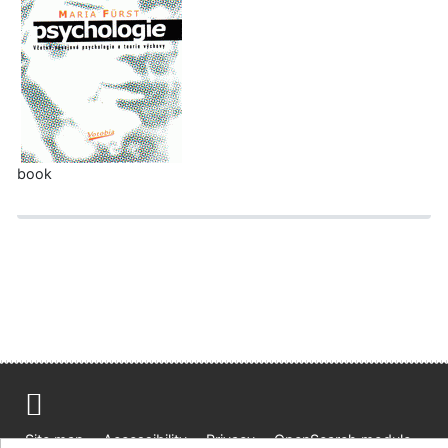
book
Site map
Accessibility
Privacy
OpenSearch module