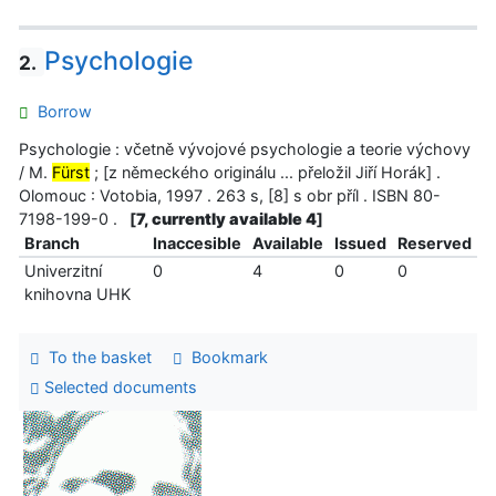
Psychologie
2.
Borrow
Psychologie : včetně vývojové psychologie a teorie výchovy
/ M.
Fürst
; [z německého originálu ... přeložil Jiří Horák] .
Olomouc : Votobia, 1997 . 263 s, [8] s obr příl . ISBN 80-
7198-199-0 .
[
7, currently available 4
]
Branch
Inaccesible
Available
Issued
Reserved
Univerzitní
0
4
0
0
knihovna UHK
To the basket
Bookmark
Selected documents