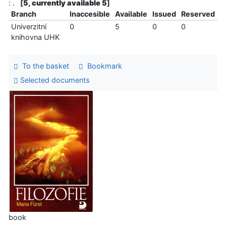
: .
[
5, currently available 5
]
Branch
Inaccesible
Available
Issued
Reserved
Univerzitní
0
5
0
0
knihovna UHK
To the basket
Bookmark
Selected documents
book