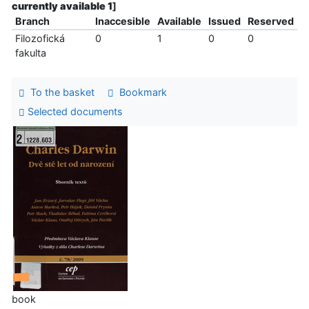
currently available 1
]
Branch
Inaccesible
Available
Issued
Reserved
Filozofická
0
1
0
0
fakulta
To the basket
Bookmark
Selected documents
book