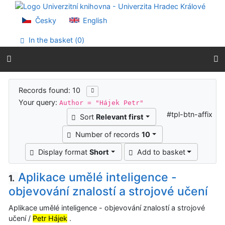
Go to content
Go to menu
Česky
English
Accessibility declaration
In the basket (
0
)
Search results
Records found: 10
Your query:
Author = "Hájek Petr"
#tpl-btn-affix
Sort
Relevant first
Number of records
10
Display format
Short
Add to basket
Aplikace umělé inteligence -
1.
objevování znalostí a strojové učení
Aplikace umělé inteligence - objevování znalostí a strojové
učení /
Petr Hájek
.