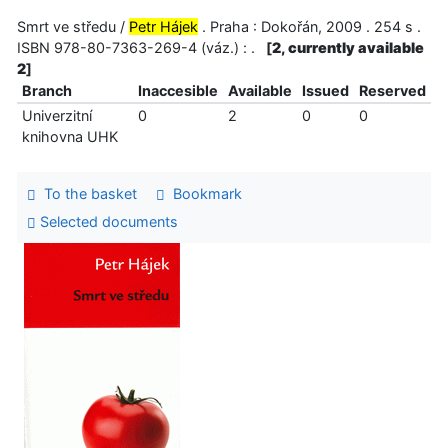
Smrt ve středu /
Petr Hájek
. Praha : Dokořán, 2009 . 254 s .
ISBN 978-80-7363-269-4 (váz.) : .
[
2, currently available
2
]
Branch
Inaccesible
Available
Issued
Reserved
Univerzitní
0
2
0
0
knihovna UHK
To the basket
Bookmark
Selected documents