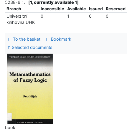
5238-6 : .
[
1, currently available 1
]
Branch
Inaccesible
Available
Issued
Reserved
Univerzitní
0
1
0
0
knihovna UHK
To the basket
Bookmark
Selected documents
book