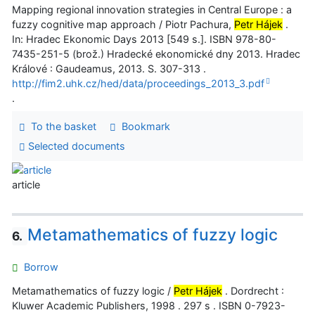
Mapping regional innovation strategies in Central Europe : a
fuzzy cognitive map approach / Piotr Pachura,
Petr Hájek
.
In: Hradec Ekonomic Days 2013 [549 s.]. ISBN 978-80-
7435-251-5 (brož.) Hradecké ekonomické dny 2013. Hradec
Králové : Gaudeamus, 2013. S. 307-313 .
http://fim2.uhk.cz/hed/data/proceedings_2013_3.pdf
.
To the basket
Bookmark
Selected documents
article
Metamathematics of fuzzy logic
6.
Borrow
Metamathematics of fuzzy logic /
Petr Hájek
. Dordrecht :
Kluwer Academic Publishers, 1998 . 297 s . ISBN 0-7923-