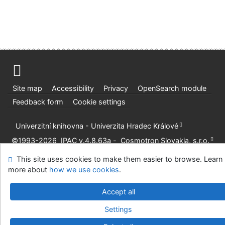
Site map
Accessibility
Privacy
OpenSearch module
Feedback form
Cookie settings
Univerzitní knihovna - Univerzita Hradec Králové
©1993-2026
IPAC
v.4.8.63a
-
Cosmotron Slovakia, s.r.o.
This site uses cookies to make them easier to browse. Learn
more about
how we use cookies
.
Accept all
Settings