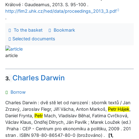
Králové : Gaudeamus, 2013. S. 95-100 .
http://fim2.uhk.cz/hed/data/proceedings_2013_3.pdf
.
To the basket
Bookmark
Selected documents
article
Charles Darwin
3.
Borrow
Charles Darwin : dvě stě let od narození : sborník textů / Jan
Zrzavý, Jaroslav Flegr, Jiří Vácha, Anton Markoš,
Petr Hájek
,
Daniel Frynta,
Petr
Mach, Vladislav Běhal, Fatima Cvrčková,
Václav Klaus, Ondřej Ditrych, Ján Pavlík ; Marek Loužek (ed.)
Praha : CEP - Centrum pro ekonomiku a politiku, 2009 . 201
stran . ISBN 978-80-86547-80-0 (brožováno) .
[
1,