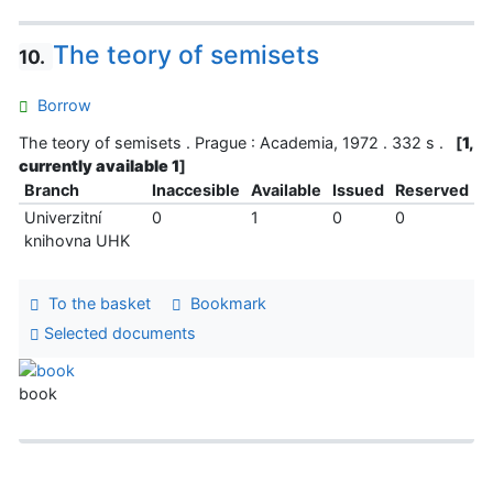
The teory of semisets
10.
Borrow
The teory of semisets . Prague : Academia, 1972 . 332 s .
[
1,
currently available 1
]
Branch
Inaccesible
Available
Issued
Reserved
Univerzitní
0
1
0
0
knihovna UHK
To the basket
Bookmark
Selected documents
book