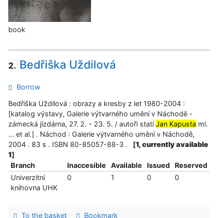
book
Bedřiška Uždilová
2.
Borrow
Bedřiška Uždilová : obrazy a kresby z let 1980-2004 :
[katalog výstavy, Galerie výtvarného umění v Náchodě -
zámecká jízdárna, 27. 2. - 23. 5. / autoři statí
Jan Kapusta
ml.
... et al.] . Náchod : Galerie výtvarného umění v Náchodě,
2004 . 83 s . ISBN 80-85057-88-3 .
[
1, currently available
1
]
Branch
Inaccesible
Available
Issued
Reserved
Univerzitní
0
1
0
0
knihovna UHK
To the basket
Bookmark