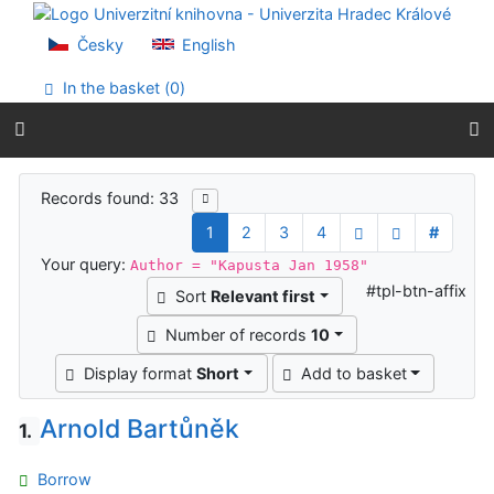
Go to content
Go to menu
Česky
English
Accessibility declaration
In the basket (
0
)
Search results
Records found: 33
1
2
3
4
#
Your query:
Author = "Kapusta Jan 1958"
#tpl-btn-affix
Sort
Relevant first
Number of records
10
Display format
Short
Add to basket
Arnold Bartůněk
1.
Borrow