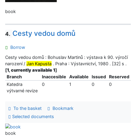
book
Cesty vedou domů
4.
Borrow
Cesty vedou domů : Bohuslav Martinů : výstava k 90. výročí
narození /
Jan Kapusta
. Praha : Výstavnictví, 1980 . [32] s .
[
1, currently available 1
]
Branch
Inaccesible
Available
Issued
Reserved
Katedra
0
1
0
0
výtvarné revize
To the basket
Bookmark
Selected documents
book