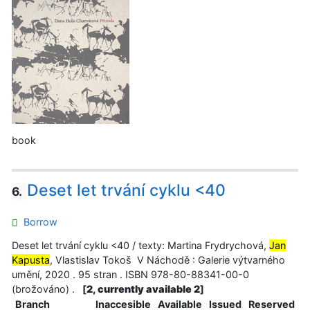
book
Deset let trvání cyklu <40
6.
Borrow
Deset let trvání cyklu <40 / texty: Martina Frydrychová,
Jan
Kapusta
, Vlastislav Tokoš V Náchodě : Galerie výtvarného
umění, 2020 . 95 stran . ISBN 978-80-88341-00-0
(brožováno) .
[
2, currently available 2
]
Branch
Inaccesible
Available
Issued
Reserved