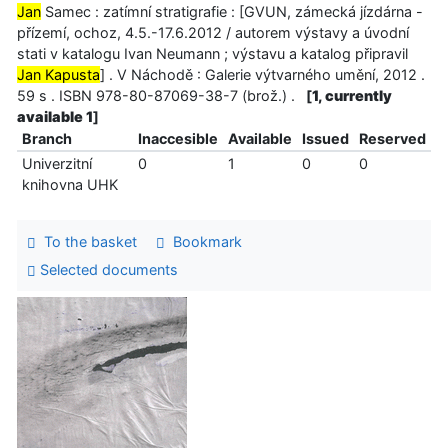
Jan
Samec : zatímní stratigrafie : [GVUN, zámecká jízdárna -
přízemí, ochoz, 4.5.-17.6.2012 / autorem výstavy a úvodní
stati v katalogu Ivan Neumann ; výstavu a katalog připravil
Jan Kapusta
] . V Náchodě : Galerie výtvarného umění, 2012 .
59 s . ISBN 978-80-87069-38-7 (brož.) .
[
1, currently
available 1
]
Branch
Inaccesible
Available
Issued
Reserved
Univerzitní
0
1
0
0
knihovna UHK
To the basket
Bookmark
Selected documents