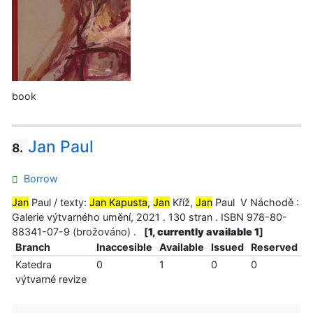
book
Jan Paul
8.
Borrow
Jan
Paul / texty:
Jan Kapusta
,
Jan
Kříž,
Jan
Paul V Náchodě :
Galerie výtvarného umění, 2021 . 130 stran . ISBN 978-80-
88341-07-9 (brožováno) .
[
1, currently available 1
]
Branch
Inaccesible
Available
Issued
Reserved
Katedra
0
1
0
0
výtvarné revize