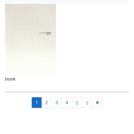
book
1
2
3
4
#