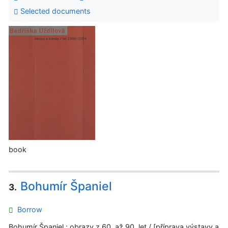
Selected documents
book
Bohumír Španiel
3.
Borrow
Bohumír Španiel : obrazy z 60. až 90. let / [příprava výstavy a