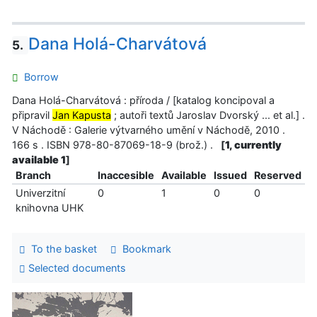
Dana Holá-Charvátová
5.
Borrow
Dana Holá-Charvátová : příroda / [katalog koncipoval a
připravil
Jan Kapusta
; autoři textů Jaroslav Dvorský ... et al.] .
V Náchodě : Galerie výtvarného umění v Náchodě, 2010 .
166 s . ISBN 978-80-87069-18-9 (brož.) .
[
1, currently
available 1
]
Branch
Inaccesible
Available
Issued
Reserved
Univerzitní
0
1
0
0
knihovna UHK
To the basket
Bookmark
Selected documents