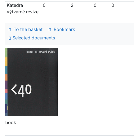
Katedra
0
2
0
0
výtvarné revize
To the basket
Bookmark
Selected documents
book