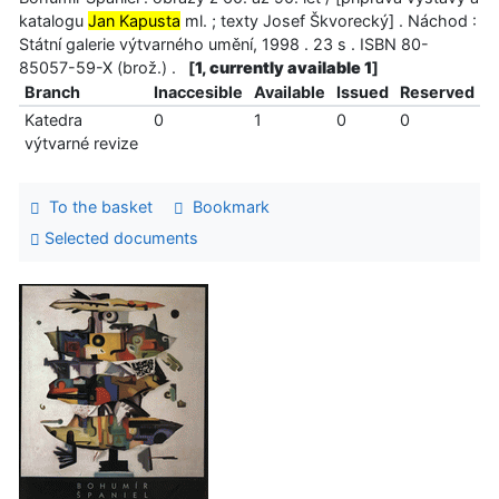
katalogu
Jan Kapusta
ml. ; texty Josef Škvorecký] . Náchod :
Státní galerie výtvarného umění, 1998 . 23 s . ISBN 80-
85057-59-X (brož.) .
[
1, currently available 1
]
Branch
Inaccesible
Available
Issued
Reserved
Katedra
0
1
0
0
výtvarné revize
To the basket
Bookmark
Selected documents