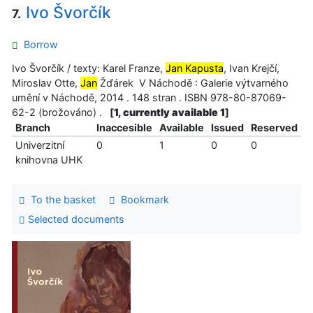
Ivo Švorčík
7.
Borrow
Ivo Švorčík / texty: Karel Franze,
Jan Kapusta
, Ivan Krejčí,
Miroslav Otte,
Jan
Žďárek V Náchodě : Galerie výtvarného
umění v Náchodě, 2014 . 148 stran . ISBN 978-80-87069-
62-2 (brožováno) .
[
1, currently available 1
]
Branch
Inaccesible
Available
Issued
Reserved
Univerzitní
0
1
0
0
knihovna UHK
To the basket
Bookmark
Selected documents