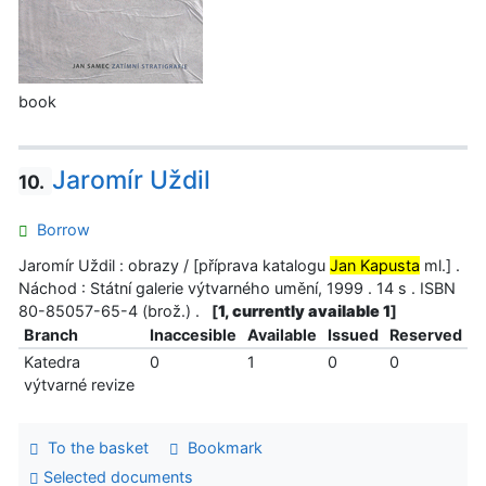
book
Jaromír Uždil
10.
Borrow
Jaromír Uždil : obrazy / [příprava katalogu
Jan Kapusta
ml.] .
Náchod : Státní galerie výtvarného umění, 1999 . 14 s . ISBN
80-85057-65-4 (brož.) .
[
1, currently available 1
]
Branch
Inaccesible
Available
Issued
Reserved
Katedra
0
1
0
0
výtvarné revize
To the basket
Bookmark
Selected documents