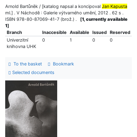
Arnold Bartůněk / [katalog napsal a koncipoval
Jan Kapusta
ml.] . V Náchodě : Galerie výtvarného umění, 2012 . 62 s .
ISBN 978-80-87069-41-7 (brož.) .
[
1, currently available
1
]
Branch
Inaccesible
Available
Issued
Reserved
Univerzitní
0
1
0
0
knihovna UHK
To the basket
Bookmark
Selected documents