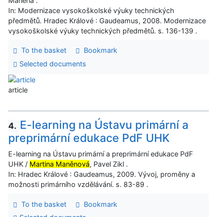
Maněna .
In: Modernizace vysokoškolské výuky technických
předmětů. Hradec Králové : Gaudeamus, 2008. Modernizace
vysokoškolské výuky technických předmětů. s. 136-139 .
To the basket
Bookmark
Selected documents
article
E-learning na Ústavu primární a
4.
preprimární edukace PdF UHK
E-learning na Ústavu primární a preprimární edukace PdF
UHK /
Martina Maněnová
, Pavel Zikl .
In: Hradec Králové : Gaudeamus, 2009. Vývoj, proměny a
možnosti primárního vzdělávání. s. 83-89 .
To the basket
Bookmark