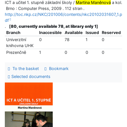
ICT a učitel 1. stupně základní školy /
Martina Maněnová
a kol.
Brno : Computer Press, 2009 . 112 stran .
http://toc.nkp.cz/NKC/201006/contents/nkc20102031607_1.p
df
.
[
80, currently available 78, at library only 1
]
Branch
Inaccesible
Available
Issued
Reserved
Univerzitní
0
78
1
0
knihovna UHK
Prezenčně
1
0
0
0
To the basket
Bookmark
Selected documents