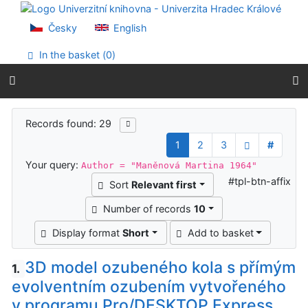
Go to content
Go to menu
Česky
English
Accessibility declaration
In the basket (
0
)
Search results
Records found: 29
1
2
3
#
Your query:
Author = "Maněnová Martina 1964"
#tpl-btn-affix
Sort
Relevant first
Number of records
10
Display format
Short
Add to basket
3D model ozubeného kola s přímým
1.
evolventním ozubením vytvořeného
v programu Pro/DESKTOP Express