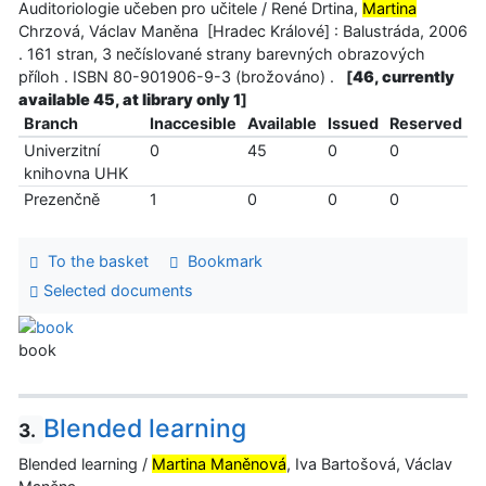
Auditoriologie učeben pro učitele / René Drtina,
Martina
Chrzová, Václav Maněna [Hradec Králové] : Balustráda, 2006
. 161 stran, 3 nečíslované strany barevných obrazových
příloh . ISBN 80-901906-9-3 (brožováno) .
[
46, currently
available 45, at library only 1
]
Branch
Inaccesible
Available
Issued
Reserved
Univerzitní
0
45
0
0
knihovna UHK
Prezenčně
1
0
0
0
To the basket
Bookmark
Selected documents
book
Blended learning
3.
Blended learning /
Martina Maněnová
, Iva Bartošová, Václav