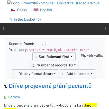
Go to content
Go to menu
Česky
English
Accessibility declaration
In the basket (
0
)
Search results
Records found: 1
Your query:
Author = "Matějek Jaromír 1971"
#tpl-btn-affix
Sort
Relevant first
Number of records
10
Display format
Short
Add to basket
Dříve projevená přání pacientů
1.
Borrow
Dříve projevená přání pacientů : výhody a rizika /
Jaromír