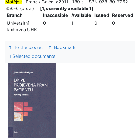
Matějek
. Praha : Galén, c2011 . 189 s . ISBN 978-80-7262-
850-6 (brož.) .
[
1, currently available 1
]
Branch
Inaccesible
Available
Issued
Reserved
Univerzitní
0
1
0
0
knihovna UHK
To the basket
Bookmark
Selected documents