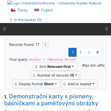
Go to content
Go to menu
Česky
English
Accessibility declaration
In the basket (
0
)
Search results
Records found: 17
1
2
#
Your query:
Author = "Novotný Miloš"
#tpl-btn-affix
Sort
Relevant first
Number of records
10
Display format
Short
Add to basket
Demonstrační karty s písmeny,
1.
básničkami a paměťovými obrázky