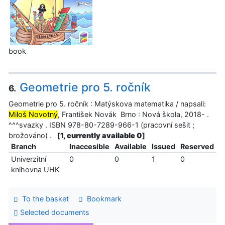
book
Geometrie pro 5. ročník
6.
Geometrie pro 5. ročník : Matýskova matematika / napsali:
Miloš Novotný
, František Novák Brno : Nová škola, 2018- .
^^^svazky . ISBN 978-80-7289-966-1 (pracovní sešit ;
brožováno) .
[
1, currently available 0
]
Branch
Inaccesible
Available
Issued
Reserved
Univerzitní
0
0
1
0
knihovna UHK
To the basket
Bookmark
Selected documents