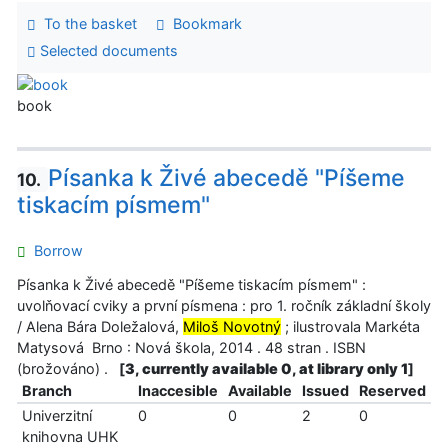
To the basket
Bookmark
Selected documents
book
Písanka k Živé abecedě "Píšeme
10.
tiskacím písmem"
Borrow
Písanka k Živé abecedě "Píšeme tiskacím písmem" :
uvolňovací cviky a první písmena : pro 1. ročník základní školy
/ Alena Bára Doležalová,
Miloš Novotný
; ilustrovala Markéta
Matysová Brno : Nová škola, 2014 . 48 stran . ISBN
(brožováno) .
[
3, currently available 0, at library only 1
]
Branch
Inaccesible
Available
Issued
Reserved
Univerzitní
0
0
2
0
knihovna UHK