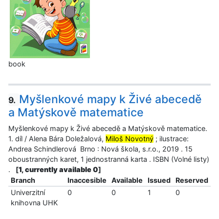
book
Myšlenkové mapy k Živé abecedě
9.
a Matýskově matematice
Myšlenkové mapy k Živé abecedě a Matýskově matematice.
1. díl / Alena Bára Doležalová,
Miloš Novotný
; ilustrace:
Andrea Schindlerová Brno : Nová škola, s.r.o., 2019 . 15
oboustranných karet, 1 jednostranná karta . ISBN (Volné listy)
.
[
1, currently available 0
]
Branch
Inaccesible
Available
Issued
Reserved
Univerzitní
0
0
1
0
knihovna UHK