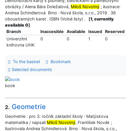
Demonstrační karty s písmeny, básničkami a paměťovými
obrázky / Alena Bára Doležalová,
Miloš Novotný
; ilustrace:
Andrea Schindlerová Brno : Nová škola, s.r.o., 2019 . 36
oboustranných karet . ISBN (Volné listy) .
[
1, currently
available 0
]
Branch
Inaccesible
Available
Issued
Reserved
Univerzitní
0
0
1
0
knihovna UHK
To the basket
Bookmark
Selected documents
book
Geometrie
2.
Geometrie : pro 3. ročník základní školy : Matýskova
matematika / napsali
Miloš Novotný
, František Novák ;
ilustrovala Andrea Schindlerová Brno : Nová škola, s.r.o.,