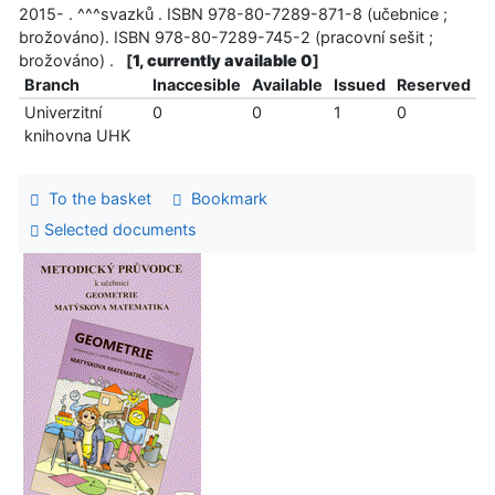
2015- . ^^^svazků . ISBN 978-80-7289-871-8 (učebnice ;
brožováno). ISBN 978-80-7289-745-2 (pracovní sešit ;
brožováno) .
[
1, currently available 0
]
Branch
Inaccesible
Available
Issued
Reserved
Univerzitní
0
0
1
0
knihovna UHK
To the basket
Bookmark
Selected documents