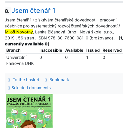
Jsem čtenář 1
8.
Jsem čtenář 1 : získávám čtenářské dovednosti : pracovní
učebnice pro systematický rozvoj čtenářských dovedností /
Miloš Novotný
, Lenka Bičanová Brno : Nová škola, s.r.o.,
2019 . 56 stran . ISBN 978-80-7600-081-0 (brožováno) .
[
1,
currently available 0
]
Branch
Inaccesible
Available
Issued
Reserved
Univerzitní
0
0
1
0
knihovna UHK
To the basket
Bookmark
Selected documents