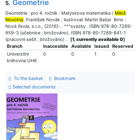
Geometrie
5.
Geometrie : pro 4. ročník : Matýskova matematika /
Miloš
Novotný
, František Novák ; ilustroval: Martin Bašar Brno :
Nová škola, s.r.o., [2016]- . ^^^svazky . ISBN 978-80-7289-
959-3 (učebnice ; brožováno). ISBN 978-80-7289-841-1
(pracovní sešit ; brožováno) .
[
1, currently available 0
]
Branch
Inaccesible
Available
Issued
Reserved
Univerzitní
0
0
1
0
knihovna UHK
To the basket
Bookmark
Selected documents