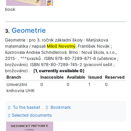
book
Geometrie
3.
Geometrie : pro 3. ročník základní školy : Matýskova
matematika / napsali
Miloš Novotný
, František Novák ;
ilustrovala Andrea Schindlerová Brno : Nová škola, s.r.o.,
2015- . ^^^svazků . ISBN 978-80-7289-871-8 (učebnice ;
brožováno). ISBN 978-80-7289-745-2 (pracovní sešit ;
brožováno) .
[
1, currently available 0
]
Branch
Inaccesible
Available
Issued
Reserved
Univerzitní
0
0
1
0
knihovna UHK
To the basket
Bookmark
Selected documents