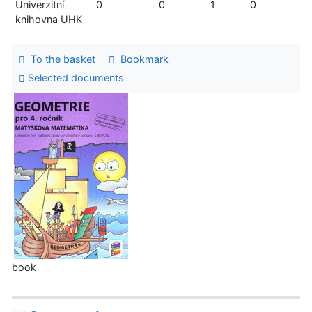
Univerzitní
0
0
1
0
knihovna UHK
To the basket
Bookmark
Selected documents
book