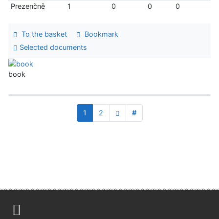
Prezenčně
1
0
0
0
To the basket
Bookmark
Selected documents
book
1
2
#