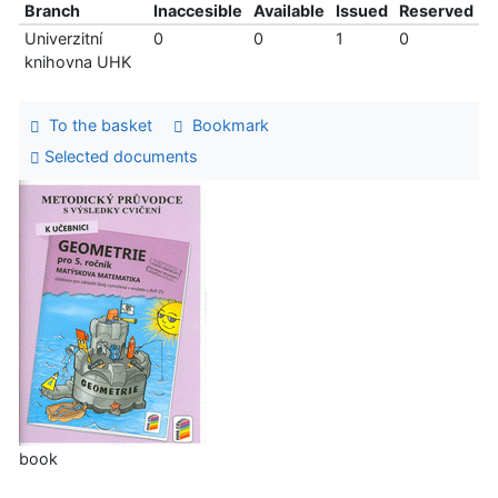
Branch
Inaccesible
Available
Issued
Reserved
Univerzitní
0
0
1
0
knihovna UHK
To the basket
Bookmark
Selected documents
book