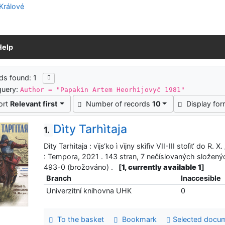
Help
ch results
ds found: 1
query:
Author = "Papakìn Artem Heorhìjovyč 1981"
ort
Relevant first
Number of records
10
Display fo
Dìty Tarhìtaja
1.
Dìty Tarhìtaja : vìjs‘ko ì vìjny skìfìv VII-III stolìt‘ do R. X.
: Tempora, 2021 . 143 stran, 7 nečíslovaných složený
493-0 (brožováno) .
[
1, currently available 1
]
Branch
Inaccesible
Univerzitní knihovna UHK
0
To the basket
Bookmark
Selected docu