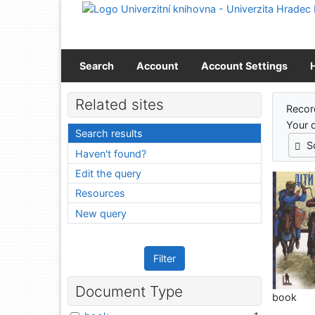
Go to content
Go to menu
Accessibility declaration
Search
Account
Account Settings
Sear
Related sites
Recor
Your 
Search results
S
Haven't found?
Edit the query
Resources
New query
Filter
Document Type
book