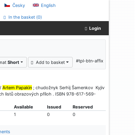
Česky
English
In the basket (
0
)
Login
#tpl-btn-affix
rmat
Short
Add to basket
 /
Artem Papakìn
; chudožnyk Serhìj Šamenkov Kyjiv
ch listů obrazových příloh . ISBN 978-617-569-
Available
Issued
Reserved
1
0
0
ments