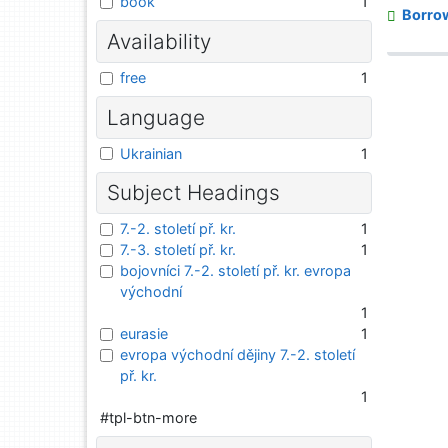
book
1
Borro
Availability
free
1
Language
Ukrainian
1
Subject Headings
7.-2. století př. kr.
1
7.-3. století př. kr.
1
bojovníci 7.-2. století př. kr. evropa
východní
1
eurasie
1
evropa východní dějiny 7.-2. století
př. kr.
1
#tpl-btn-more