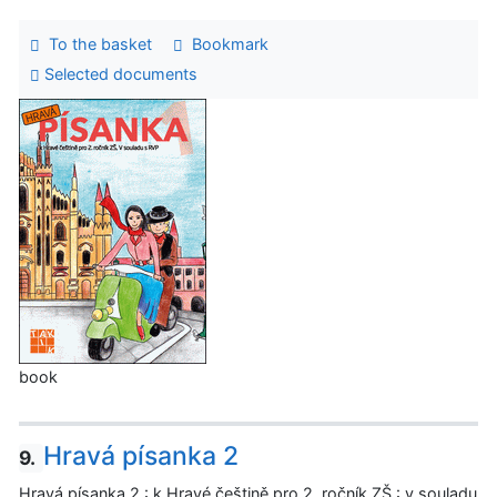
To the basket
Bookmark
Selected documents
book
Hravá písanka 2
9.
Hravá písanka 2 : k Hravé češtině pro 2. ročník ZŠ : v souladu