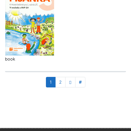
book
1
2
#