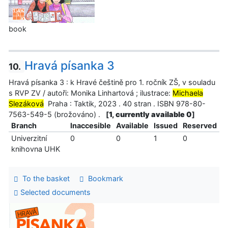
book
Hravá písanka 3
10.
Hravá písanka 3 : k Hravé češtině pro 1. ročník ZŠ, v souladu
s RVP ZV / autoři: Monika Linhartová ; ilustrace:
Michaela
Slezáková
Praha : Taktik, 2023 . 40 stran . ISBN 978-80-
7563-549-5 (brožováno) .
[
1, currently available 0
]
Branch
Inaccesible
Available
Issued
Reserved
Univerzitní
0
0
1
0
knihovna UHK
To the basket
Bookmark
Selected documents