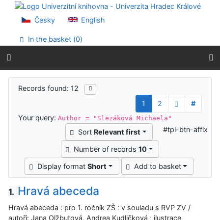
Go to content
Go to menu
Česky
English
Accessibility declaration
In the basket (
0
)
Search results
Records found: 12
1
2
#
Your query:
Author = "Slezáková Michaela"
#tpl-btn-affix
Sort
Relevant first
Number of records
10
Display format
Short
Add to basket
Hravá abeceda
1.
Hravá abeceda : pro 1. ročník ZŠ : v souladu s RVP ZV /
autoři: Jana Olžbutová, Andrea Kudličková ; ilustrace