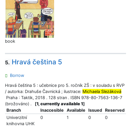
book
Hravá čeština 5
5.
Borrow
Hravá čeština 5 : učebnice pro 5. ročník ZŠ : v souladu s RVP
/ autorka: Drahuše Čavnická ; ilustrace:
Michaela Slezáková
Praha : Taktik, 2018 . 128 stran . ISBN 978-80-7563-136-7
(brožováno) .
[
1, currently available 1
]
Branch
Inaccesible
Available
Issued
Reserved
Univerzitní
0
1
0
0
knihovna UHK