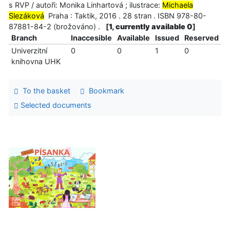
s RVP / autoři: Monika Linhartová ; ilustrace:
Michaela
Slezáková
Praha : Taktik, 2016 . 28 stran . ISBN 978-80-
87881-84-2 (brožováno) .
[
1, currently available 0
]
Branch
Inaccesible
Available
Issued
Reserved
Univerzitní
0
0
1
0
knihovna UHK
To the basket
Bookmark
Selected documents