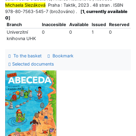
Michaela Slezáková
Praha : Taktik, 2023 . 48 stran . ISBN
978-80-7563-545-7 (brožováno) .
[
1, currently available
0
]
Branch
Inaccesible
Available
Issued
Reserved
Univerzitní
0
0
1
0
knihovna UHK
To the basket
Bookmark
Selected documents