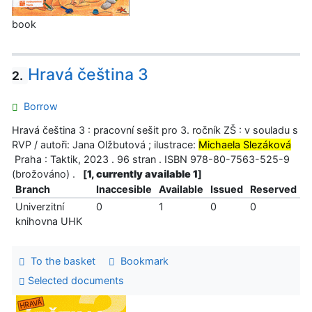
book
Hravá čeština 3
2.
Borrow
Hravá čeština 3 : pracovní sešit pro 3. ročník ZŠ : v souladu s
RVP / autoři: Jana Olžbutová ; ilustrace:
Michaela Slezáková
Praha : Taktik, 2023 . 96 stran . ISBN 978-80-7563-525-9
(brožováno) .
[
1, currently available 1
]
Branch
Inaccesible
Available
Issued
Reserved
Univerzitní
0
1
0
0
knihovna UHK
To the basket
Bookmark
Selected documents