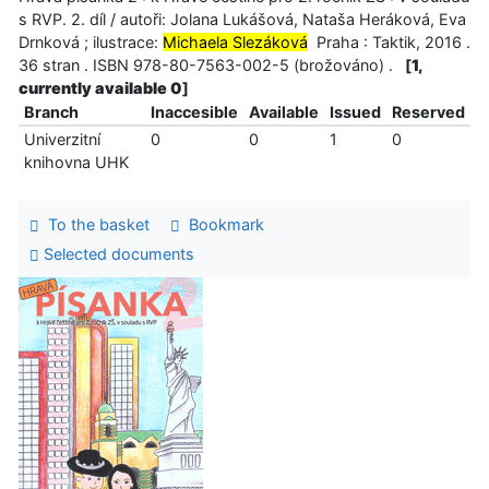
s RVP. 2. díl / autoři: Jolana Lukášová, Nataša Heráková, Eva
Drnková ; ilustrace:
Michaela Slezáková
Praha : Taktik, 2016 .
36 stran . ISBN 978-80-7563-002-5 (brožováno) .
[
1,
currently available 0
]
Branch
Inaccesible
Available
Issued
Reserved
Univerzitní
0
0
1
0
knihovna UHK
To the basket
Bookmark
Selected documents