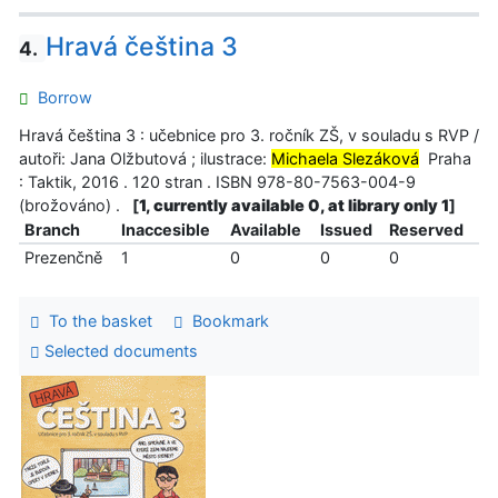
Hravá čeština 3
4.
Borrow
Hravá čeština 3 : učebnice pro 3. ročník ZŠ, v souladu s RVP /
autoři: Jana Olžbutová ; ilustrace:
Michaela Slezáková
Praha
: Taktik, 2016 . 120 stran . ISBN 978-80-7563-004-9
(brožováno) .
[
1, currently available 0, at library only 1
]
Branch
Inaccesible
Available
Issued
Reserved
Prezenčně
1
0
0
0
To the basket
Bookmark
Selected documents