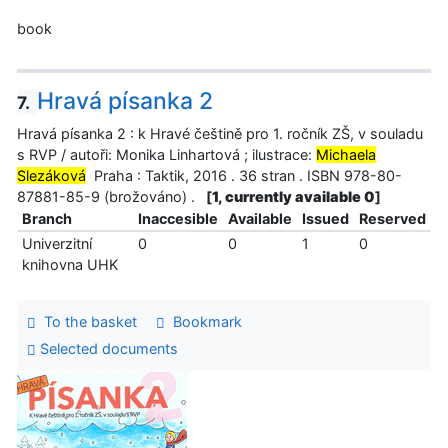
book
Hravá písanka 2
7.
Hravá písanka 2 : k Hravé češtině pro 1. ročník ZŠ, v souladu
s RVP / autoři: Monika Linhartová ; ilustrace:
Michaela
Slezáková
Praha : Taktik, 2016 . 36 stran . ISBN 978-80-
87881-85-9 (brožováno) .
[
1, currently available 0
]
Branch
Inaccesible
Available
Issued
Reserved
Univerzitní
0
0
1
0
knihovna UHK
To the basket
Bookmark
Selected documents