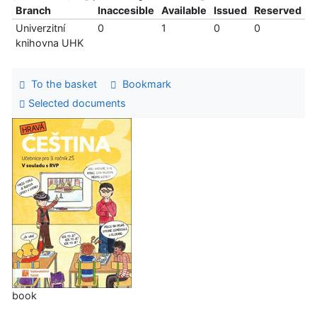
Branch
Inaccesible
Available
Issued
Reserved
Univerzitní
0
1
0
0
knihovna UHK
To the basket
Bookmark
Selected documents
book