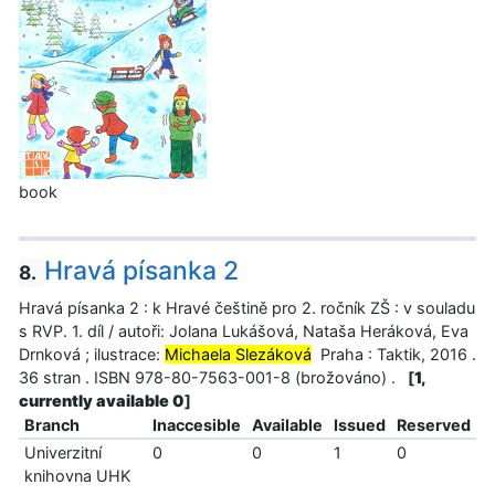
book
Hravá písanka 2
8.
Hravá písanka 2 : k Hravé češtině pro 2. ročník ZŠ : v souladu
s RVP. 1. díl / autoři: Jolana Lukášová, Nataša Heráková, Eva
Drnková ; ilustrace:
Michaela Slezáková
Praha : Taktik, 2016 .
36 stran . ISBN 978-80-7563-001-8 (brožováno) .
[
1,
currently available 0
]
Branch
Inaccesible
Available
Issued
Reserved
Univerzitní
0
0
1
0
knihovna UHK