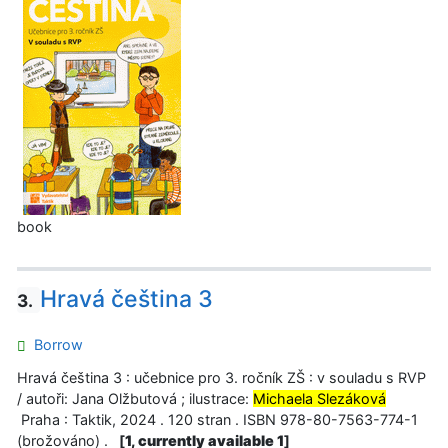
book
Hravá čeština 3
3.
Borrow
Hravá čeština 3 : učebnice pro 3. ročník ZŠ : v souladu s RVP
/ autoři: Jana Olžbutová ; ilustrace:
Michaela Slezáková
Praha : Taktik, 2024 . 120 stran . ISBN 978-80-7563-774-1
(brožováno) .
[
1, currently available 1
]