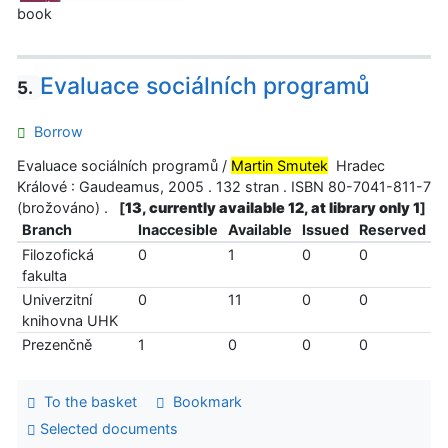
book
Evaluace sociálních programů
5.
Borrow
Evaluace sociálních programů /
Martin Smutek
Hradec
Králové : Gaudeamus, 2005 . 132 stran . ISBN 80-7041-811-7
(brožováno) .
[
13, currently available 12, at library only 1
]
Branch
Inaccesible
Available
Issued
Reserved
Filozofická
0
1
0
0
fakulta
Univerzitní
0
11
0
0
knihovna UHK
Prezenčně
1
0
0
0
To the basket
Bookmark
Selected documents