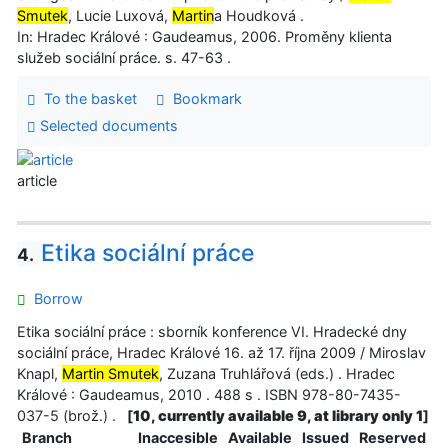
Smutek
, Lucie Luxová,
Martin
a Houdková .
In: Hradec Králové : Gaudeamus, 2006. Proměny klienta
služeb sociální práce. s. 47-63 .
To the basket
Bookmark
Selected documents
article
Etika sociální práce
4.
Borrow
Etika sociální práce : sborník konference VI. Hradecké dny
sociální práce, Hradec Králové 16. až 17. října 2009 / Miroslav
Knapl,
Martin Smutek
, Zuzana Truhlářová (eds.) . Hradec
Králové : Gaudeamus, 2010 . 488 s . ISBN 978-80-7435-
037-5 (brož.) .
[
10, currently available 9, at library only 1
]
Branch
Inaccesible
Available
Issued
Reserved