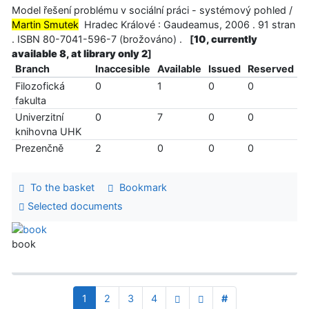
Model řešení problému v sociální práci - systémový pohled /
Martin Smutek
Hradec Králové : Gaudeamus, 2006 . 91 stran
. ISBN 80-7041-596-7 (brožováno) .
[
10, currently
available 8, at library only 2
]
Branch
Inaccesible
Available
Issued
Reserved
Filozofická
0
1
0
0
fakulta
Univerzitní
0
7
0
0
knihovna UHK
Prezenčně
2
0
0
0
To the basket
Bookmark
Selected documents
book
1
2
3
4
#