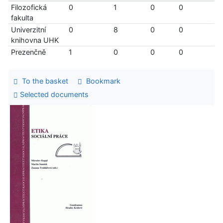
Filozofická
0
1
0
0
fakulta
Univerzitní
0
8
0
0
knihovna UHK
Prezenčně
1
0
0
0
To the basket
Bookmark
Selected documents