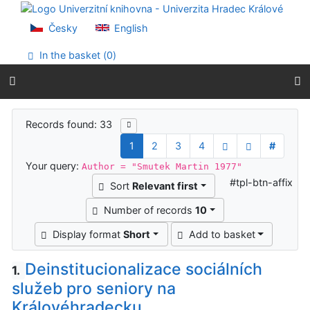
Go to content
Go to menu
Česky
English
Accessibility declaration
In the basket (
0
)
Search results
Records found: 33
1
2
3
4
#
Your query:
Author = "Smutek Martin 1977"
#tpl-btn-affix
Sort
Relevant first
Number of records
10
Display format
Short
Add to basket
Deinstitucionalizace sociálních
1.
služeb pro seniory na
Královéhradecku