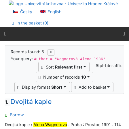
Go to content
Go to menu
Česky
English
Accessibility declaration
In the basket (
0
)
Search results
Records found: 5
Your query:
Author = "Wagnerová Alena 1936"
#tpl-btn-affix
Sort
Relevant first
Number of records
10
Display format
Short
Add to basket
Dvojitá kaple
1.
Borrow
Dvojitá kaple /
Alena Wagnerová
. Praha : Prostor, 1991 . 114