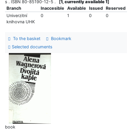
s . ISBN 80-85190-12-5 .
[
1, currently available 1
]
Branch
Inaccesible
Available
Issued
Reserved
Univerzitní
0
1
0
0
knihovna UHK
To the basket
Bookmark
Selected documents
book