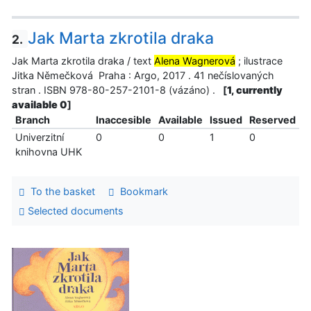
Jak Marta zkrotila draka
2.
Jak Marta zkrotila draka / text
Alena Wagnerová
; ilustrace
Jitka Němečková Praha : Argo, 2017 . 41 nečíslovaných
stran . ISBN 978-80-257-2101-8 (vázáno) .
[
1, currently
available 0
]
Branch
Inaccesible
Available
Issued
Reserved
Univerzitní
0
0
1
0
knihovna UHK
To the basket
Bookmark
Selected documents