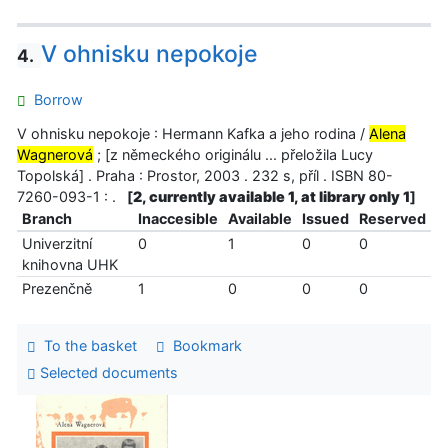
V ohnisku nepokoje
4.
Borrow
V ohnisku nepokoje : Hermann Kafka a jeho rodina /
Alena
Wagnerová
; [z německého originálu ... přeložila Lucy
Topolská] . Praha : Prostor, 2003 . 232 s, příl . ISBN 80-
7260-093-1 : .
[
2, currently available 1, at library only 1
]
Branch
Inaccesible
Available
Issued
Reserved
Univerzitní
0
1
0
0
knihovna UHK
Prezenčně
1
0
0
0
To the basket
Bookmark
Selected documents