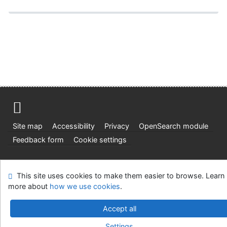
Site map
Accessibility
Privacy
OpenSearch module
Feedback form
Cookie settings
Univerzitní knihovna - Univerzita Hradec Králové
This site uses cookies to make them easier to browse. Learn
©1993-2026
IPAC
v.4.8.63a
-
Cosmotron Slovakia, s.r.o.
more about
how we use cookies
.
Accept all
Settings