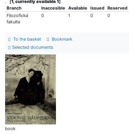
.
[
1, currently available 1
]
Branch
Inaccesible
Available
Issued
Reserved
Filozofická
0
1
0
0
fakulta
To the basket
Bookmark
Selected documents
book