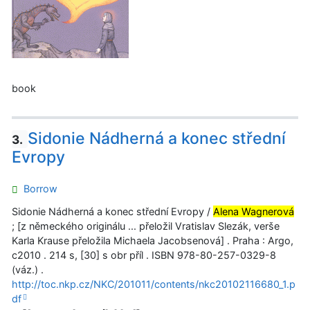
book
Sidonie Nádherná a konec střední
3.
Evropy
Borrow
Sidonie Nádherná a konec střední Evropy /
Alena Wagnerová
; [z německého originálu ... přeložil Vratislav Slezák, verše
Karla Krause přeložila Michaela Jacobsenová] . Praha : Argo,
c2010 . 214 s, [30] s obr příl . ISBN 978-80-257-0329-8
(váz.) .
http://toc.nkp.cz/NKC/201011/contents/nkc20102116680_1.p
df